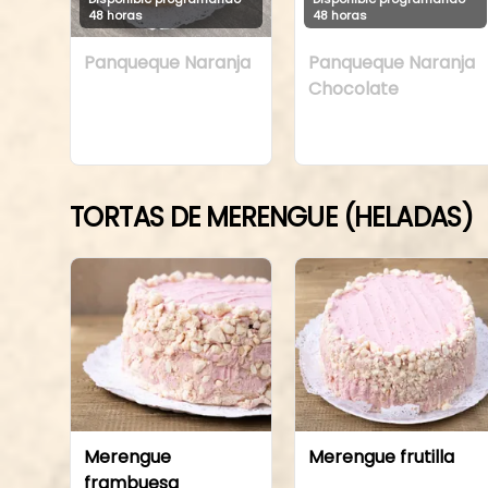
48 horas
48 horas
Panqueque Naranja
Panqueque Naranja
Chocolate
TORTAS DE MERENGUE (HELADAS)
Merengue
Merengue frutilla
frambuesa