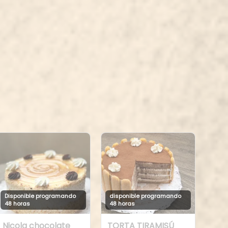
Disponible programando
disponible programando
48 horas
48 horas
Nicola chocolate
TORTA TIRAMISÚ