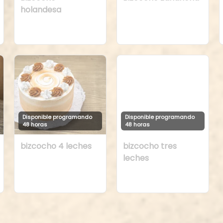
holandesa
Disponible programando
Disponible programando
48 horas
48 horas
bizcocho 4 leches
bizcocho tres
leches