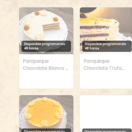
Disponible programando
Disponible programando
48 horas
48 horas
Panqueque
Panqueque
Chocolate Blanco y
Chocolate Trufa
Manjar
Maracuyá
Disponible programando
Disponible programando