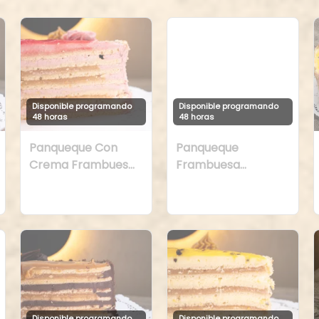
Disponible programando
Disponible programando
48 horas
48 horas
Panqueque Con
Panqueque
Crema Frambuesa
Frambuesa
y Manjar
Chirimoya Naranja
Disponible programando
Disponible programando