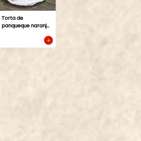
Torta de
panqueque naranja
manjar