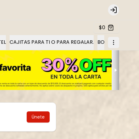
Login
$0
CTEL
CAJITAS PARA TI O PARA REGALAR.
BOLLERIA
CROIS
Únete