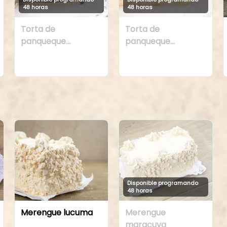
48 horas
48 horas
Torta de
Torta de
panqueque
panqueque
chocolate manjar
maracuya manjar
Disponible programando
48 horas
Merengue lucuma
Merengue
maracuya