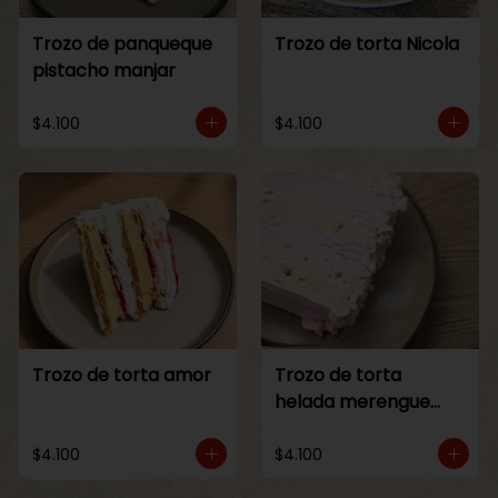
Trozo de panqueque
Trozo de torta Nicola
pistacho manjar
$4.100
$4.100
Trozo de torta amor
Trozo de torta
helada merengue
frambuesa
$4.100
$4.100