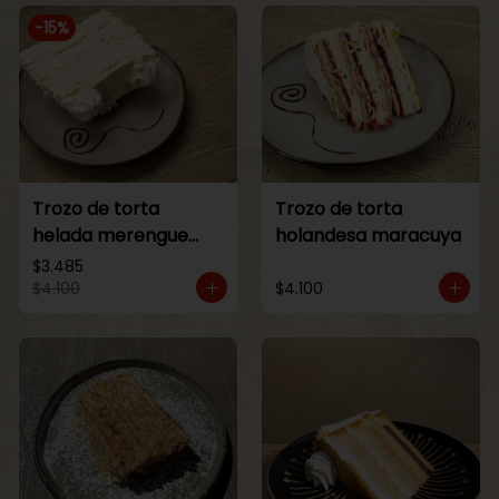
-
15
%
Trozo de torta
Trozo de torta
helada merengue
holandesa maracuya
lucuma
$3.485
$4.100
$4.100