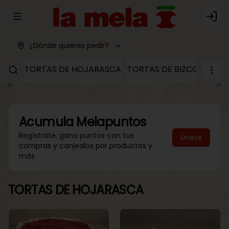
Abrir menu de navegación
Logi
¿Dónde quieres pedir?
TORTAS DE HOJARASCA
TORTAS DE BIZCOCHO
T
Acumula
Melapuntos
Regístrate, gana puntos con tus
Únete
compras y canjealos por productos y
más
TORTAS DE HOJARASCA