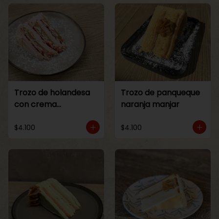
Trozo de holandesa
Trozo de panqueque
con crema
naranja manjar
Frambuesa
$4.100
$4.100