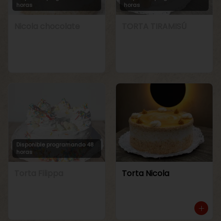
horas
horas
Nicola chocolate
TORTA TIRAMISÚ
Disponible programando 48
horas
Torta Filippa
Torta Nicola