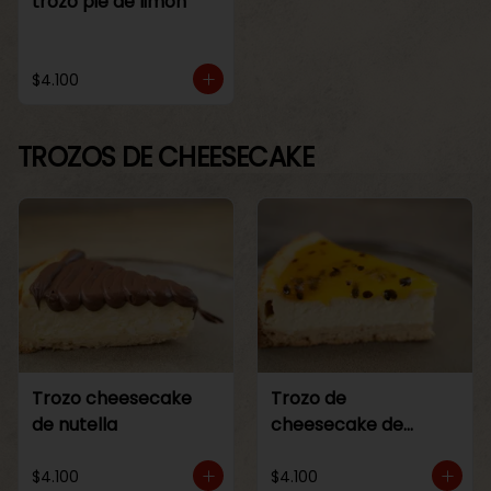
trozo pie de limon
$4.100
TROZOS DE CHEESECAKE
Trozo cheesecake
Trozo de
de nutella
cheesecake de
maracuya
$4.100
$4.100