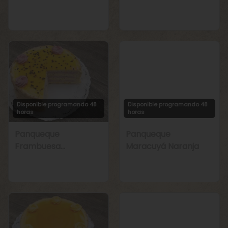
Manjar
Chirimoya Naranja
Disponible programando 48
Disponible programando 48
horas
horas
Panqueque
Panqueque
Frambuesa
Maracuyá Naranja
Maracuyá