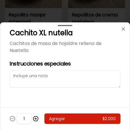
Repollito manjar
Repollitos de crema
artesanal.
pastelera.
Cachito XL nutella
$550
$550
Cachitos de masa de hojaldre relleno de
Nuetella
CAJITAS PARA TI O PARA REGALAR.
Instrucciones especiales
Agregar
$2.000
Caja de galletas de
Cajita Lenguita de
Mantequila
Gato