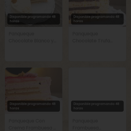
Disponible programando 48
Disponible programando 48
horas
horas
Panqueque
Panqueque
Chocolate Blanco y
Chocolate Trufa
Manjar
Maracuyá
Disponible programando 48
Disponible programando 48
horas
horas
Panqueque Con
Panqueque
Crema Frambuesa y
Frambuesa