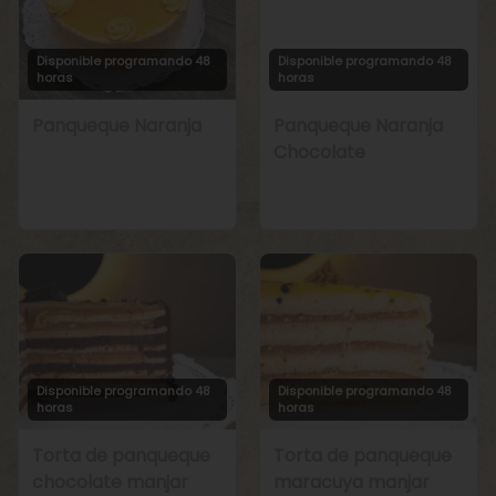
Disponible programando 48
Disponible programando 48
horas
horas
Panqueque Naranja
Panqueque Naranja
Chocolate
Disponible programando 48
Disponible programando 48
horas
horas
Torta de panqueque
Torta de panqueque
chocolate manjar
maracuya manjar