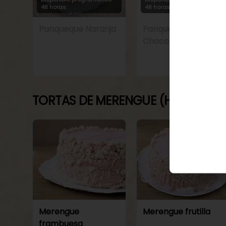
48 horas
48 horas
Panqueque Naranja
Panqueque Naranja
Chocolate
TORTAS DE MERENGUE (HELADAS)
Merengue
Merengue frutilla
frambuesa