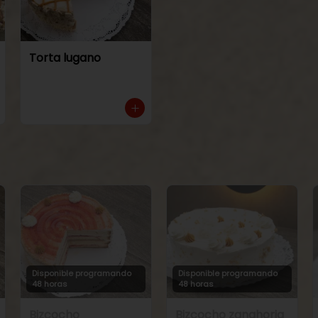
Torta lugano
Disponible programando
Disponible programando
48 horas
48 horas
Bizcocho
Bizcocho zanahoria