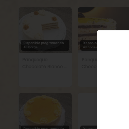
Disponible programando
Disponible programando
48 horas
48 horas
Panqueque
Panqueque
Chocolate Blanco y
Chocolate Trufa
Manjar
Maracuyá
Disponible programando
Disponible programando