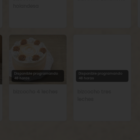
holandesa
Disponible programando
Disponible programando
48 horas
48 horas
bizcocho 4 leches
bizcocho tres
leches