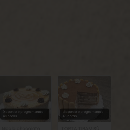
Disponible programando
disponible programando
48 horas
48 horas
Nicola chocolate
TORTA TIRAMISÚ