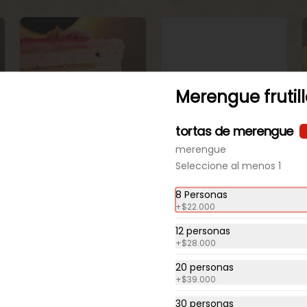
Merengue frutil
Disponible programando
Disponible programando
48 horas
48 horas
tortas de merengue
Panqueque Con
Panqueque
merengue
Crema Frambuesa
Frambuesa
Seleccione al menos 1
y Manjar
Chirimoya Naranja
8 Personas
+
$22.000
12 personas
+
$28.000
20 personas
+
$39.000
30 personas
Disponible programando
Disponible programando