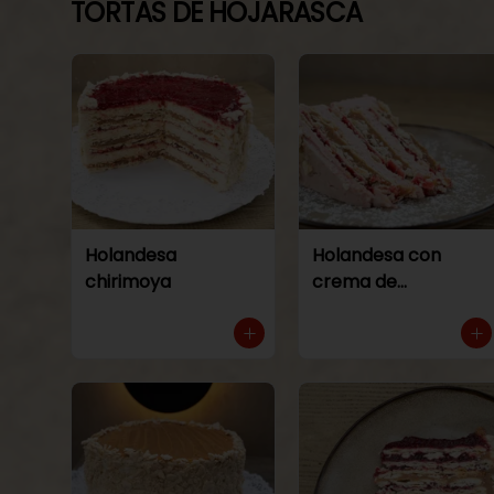
TORTAS DE HOJARASCA
Holandesa
Holandesa con
chirimoya
crema de
frambuesa