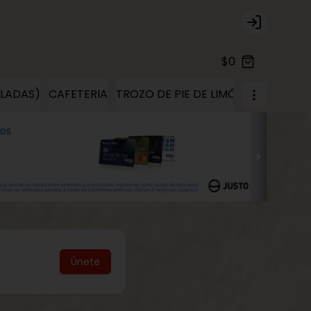
Login
$0
ELADAS)
CAFETERIA
TROZO DE PIE DE LIMÓN
TROZOS D
Únete