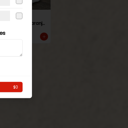
Torta de
panqueque naranja
manjar
les
$0