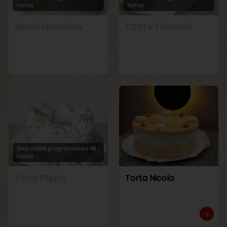
horas
horas
Nicola chocolate
TORTA TIRAMISÚ
Disponible programando 48
horas
Torta Filippa
Torta Nicola