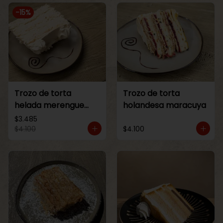
-
15
%
Trozo de torta
Trozo de torta
helada merengue
holandesa maracuya
lucuma
$3.485
$4.100
$4.100