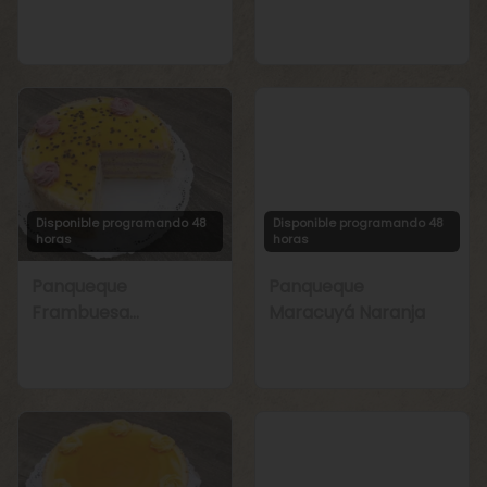
Manjar
Chirimoya Naranja
Disponible programando 48
Disponible programando 48
horas
horas
Panqueque
Panqueque
Frambuesa
Maracuyá Naranja
Maracuyá