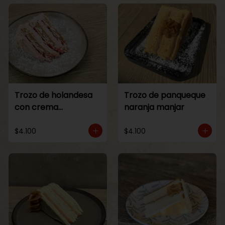
Trozo de holandesa
Trozo de panqueque
con crema
naranja manjar
Frambuesa
$4.100
$4.100