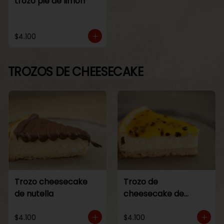
trozo pie de limon
$4.100
TROZOS DE CHEESECAKE
Trozo cheesecake
Trozo de
de nutella
cheesecake de
maracuya
$4.100
$4.100