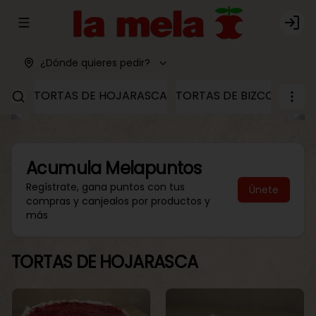
Abrir menu de navegación
Logi
¿Dónde quieres pedir?
TORTAS DE HOJARASCA
TORTAS DE BIZCOCHO
T
Acumula
Melapuntos
Regístrate, gana puntos con tus
Únete
compras y canjealos por productos y
más
TORTAS DE HOJARASCA