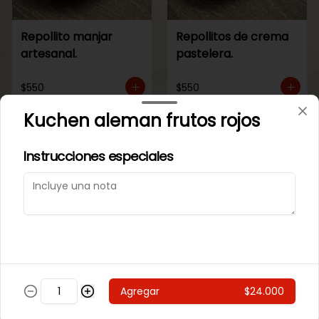
Repollito manjar
Repollitos de crema
artesanal.
pastelera.
$550
$550
Kuchen aleman frutos rojos
CAJITAS PARA TI O PARA REGALAR.
Instrucciones especiales
Agregar
$24.000
Caja de galletas de
Cajita Lenguita de
Mantequila
Gato