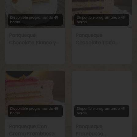
Disponible programando 48
Disponible programando 48
horas
horas
Panqueque
Panqueque
Chocolate Blanco y
Chocolate Trufa
Manjar
Maracuyá
Disponible programando 48
Disponible programando 48
horas
horas
Panqueque Con
Panqueque
Crema Frambuesa y
Frambuesa