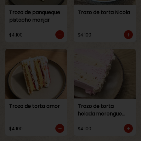
Trozo de panqueque
Trozo de torta Nicola
pistacho manjar
$4.100
$4.100
Trozo de torta amor
Trozo de torta
helada merengue
frambuesa
$4.100
$4.100