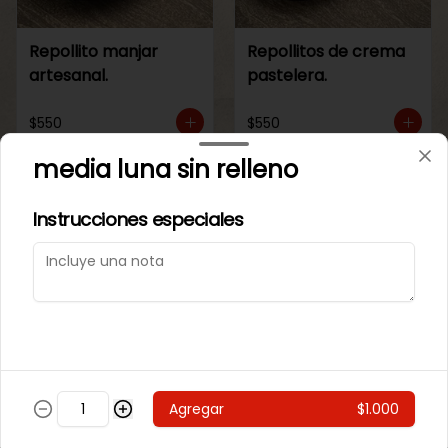
Repollito manjar
Repollitos de crema
artesanal.
pastelera.
$550
$550
media luna sin relleno
CAJITAS PARA TI O PARA REGALAR.
Instrucciones especiales
Agregar
$1.000
Caja de galletas de
Cajita Lenguita de
Mantequila
Gato