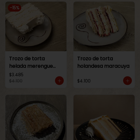
-
15
%
Trozo de torta
Trozo de torta
helada merengue
holandesa maracuya
lucuma
$3.485
$4.100
$4.100