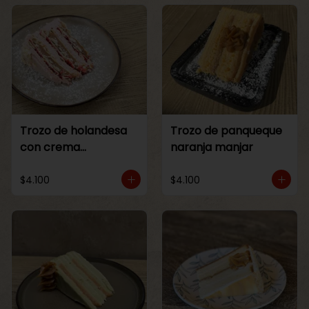
Trozo de holandesa
Trozo de panqueque
con crema
naranja manjar
Frambuesa
$4.100
$4.100