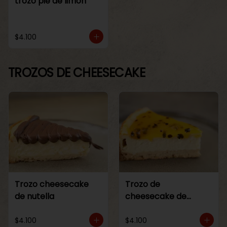
trozo pie de limon
$4.100
TROZOS DE CHEESECAKE
Trozo cheesecake
Trozo de
de nutella
cheesecake de
maracuya
$4.100
$4.100