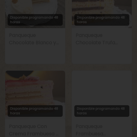
Disponible programando 48
Disponible programando 48
horas
horas
Panqueque
Panqueque
Chocolate Blanco y
Chocolate Trufa
Manjar
Maracuyá
Disponible programando 48
Disponible programando 48
horas
horas
Panqueque Con
Panqueque
Crema Frambuesa y
Frambuesa