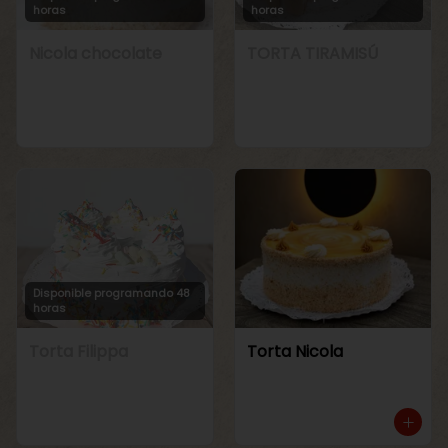
horas
horas
Nicola chocolate
TORTA TIRAMISÚ
Disponible programando 48
horas
Torta Filippa
Torta Nicola