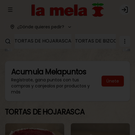
Abrir menu de navegación
Logi
¿Dónde quieres pedir?
TORTAS DE HOJARASCA
TORTAS DE BIZCOCHO
T
Acumula
Melapuntos
Regístrate, gana puntos con tus
Únete
compras y canjealos por productos y
más
TORTAS DE HOJARASCA