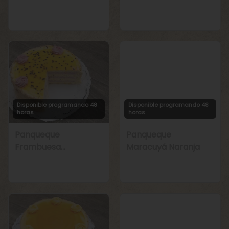
Manjar
Chirimoya Naranja
Disponible programando 48
Disponible programando 48
horas
horas
Panqueque
Panqueque
Frambuesa
Maracuyá Naranja
Maracuyá