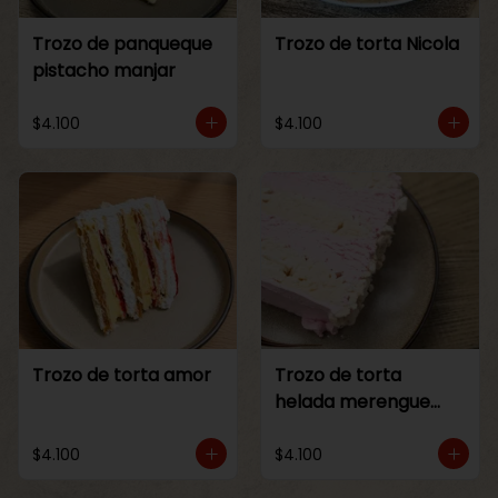
Trozo de panqueque
Trozo de torta Nicola
pistacho manjar
$4.100
$4.100
Trozo de torta amor
Trozo de torta
helada merengue
frambuesa
$4.100
$4.100