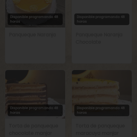
Disponible programando 48
Disponible programando 48
horas
horas
Panqueque Naranja
Panqueque Naranja
Chocolate
Disponible programando 48
Disponible programando 48
horas
horas
Torta de panqueque
Torta de panqueque
chocolate manjar
maracuya manjar