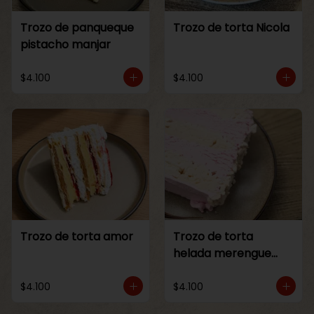
Trozo de panqueque
Trozo de torta Nicola
pistacho manjar
$4.100
$4.100
Trozo de torta amor
Trozo de torta
helada merengue
frambuesa
$4.100
$4.100