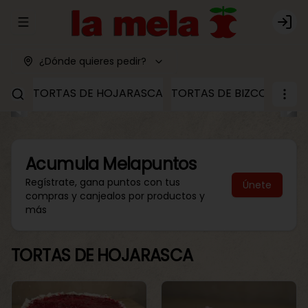
Abrir menu de navegación
Logi
¿Dónde quieres pedir?
TORTAS DE HOJARASCA
TORTAS DE BIZCOCHO
T
Acumula
Melapuntos
Regístrate, gana puntos con tus
Únete
compras y canjealos por productos y
más
TORTAS DE HOJARASCA