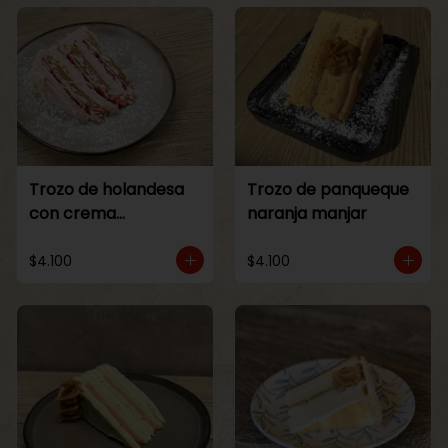
Trozo de holandesa
Trozo de panqueque
con crema
naranja manjar
Frambuesa
$4.100
$4.100