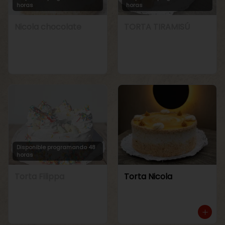
horas
horas
Nicola chocolate
TORTA TIRAMISÚ
Disponible programando 48
horas
Torta Filippa
Torta Nicola