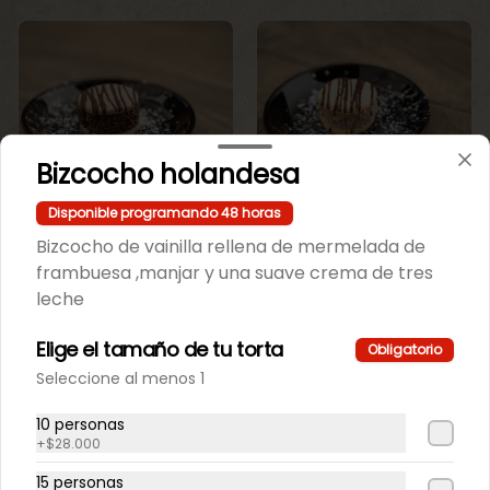
Bizcocho holandesa
Disponible programando 48 horas
Mini Maicena
Mini maicena de
Chocolate.
vainilla.
Bizcocho de vainilla rellena de mermelada de
frambuesa ,manjar y una suave crema de tres
leche
$550
$550
Elige el tamaño de tu torta
Obligatorio
Seleccione al menos 1
10 personas
+
$28.000
15 personas