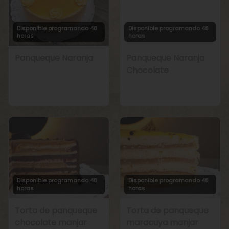
Disponible programando 48
Disponible programando 48
horas
horas
Panqueque Naranja
Panqueque Naranja
Chocolate
Disponible programando 48
Disponible programando 48
horas
horas
Torta de panqueque
Torta de panqueque
chocolate manjar
maracuya manjar