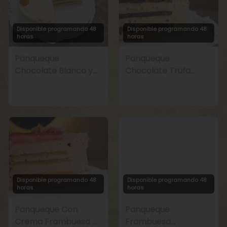
Disponible programando 48
Disponible programando 48
horas
horas
Panqueque
Panqueque
Chocolate Blanco y
Chocolate Trufa
Manjar
Maracuyá
Disponible programando 48
Disponible programando 48
horas
horas
Panqueque Con
Panqueque
Crema Frambuesa y
Frambuesa