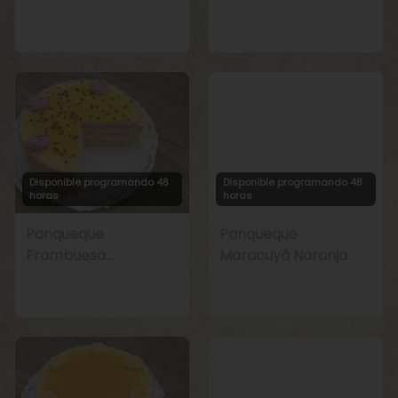
Manjar
Chirimoya Naranja
Disponible programando 48
Disponible programando 48
horas
horas
Panqueque
Panqueque
Frambuesa
Maracuyá Naranja
Maracuyá