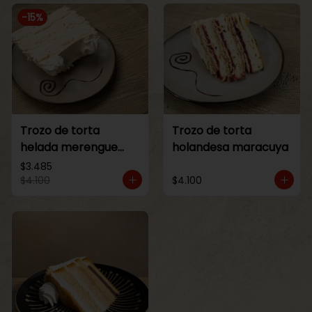
-
15
%
Trozo de torta
Trozo de torta
helada merengue
holandesa maracuya
lucuma
$3.485
$4.100
$4.100