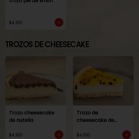
trozo pie de limon
$4.100
TROZOS DE CHEESECAKE
Trozo cheesecake
Trozo de
de nutella
cheesecake de
maracuya
$4.100
$4.100