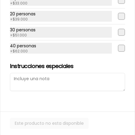
+
$33.000
20 personas
Repollito manjar
Repollitos de crema
+
$39.000
artesanal.
pastelera.
30 personas
+
$51.000
$550
$550
40 personas
+
$62.000
CAJITAS PARA TI O PARA REGALAR.
Instrucciones especiales
Este producto no esta disponible
Caja de galletas de
Cajita Lenguita de
Mantequila
Gato