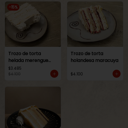
-
15
%
Trozo de torta
Trozo de torta
helada merengue
holandesa maracuya
lucuma
$3.485
$4.100
$4.100