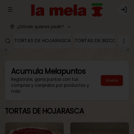
Abrir menu de navegación
Logi
¿Dónde quieres pedir?
TORTAS DE HOJARASCA
TORTAS DE BIZCOCHO
T
Acumula
Melapuntos
Regístrate, gana puntos con tus
Únete
compras y canjealos por productos y
más
TORTAS DE HOJARASCA