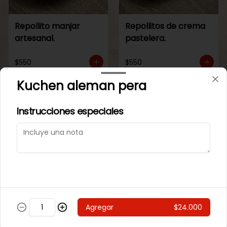
Repollito manjar
Repollitos de crema
artesanal.
pastelera.
$550
$550
Kuchen aleman pera
CAJITAS PARA TI O PARA REGALAR.
Instrucciones especiales
Agregar
$24.000
Caja de galletas de
Cajita Lenguita de
Mantequila
Gato