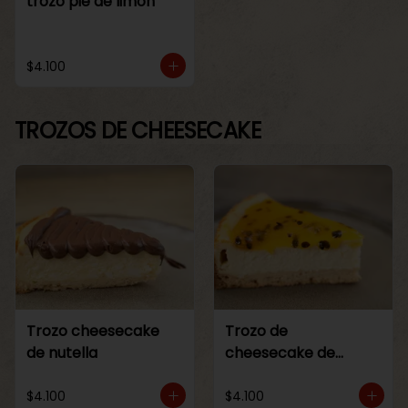
trozo pie de limon
$4.100
TROZOS DE CHEESECAKE
Trozo cheesecake
Trozo de
de nutella
cheesecake de
maracuya
$4.100
$4.100