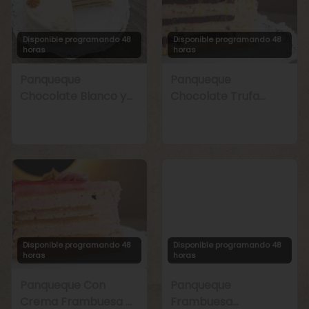
Disponible programando 48
Disponible programando 48
horas
horas
Panqueque
Panqueque
Chocolate Blanco y
Chocolate Trufa
Manjar
Maracuyá
Disponible programando 48
Disponible programando 48
horas
horas
Panqueque Con
Panqueque
Crema Frambuesa y
Frambuesa