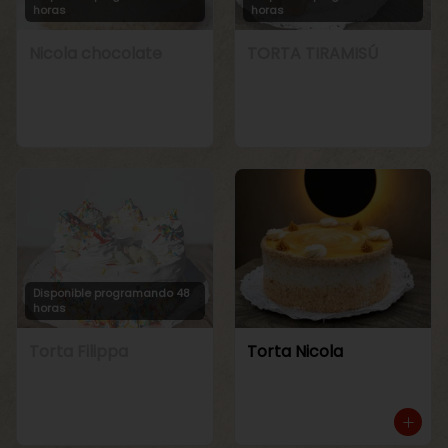
horas
horas
Nicola chocolate
TORTA TIRAMISÚ
Disponible programando 48
horas
Torta Filippa
Torta Nicola