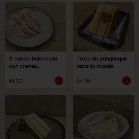
Trozo de holandesa
Trozo de panqueque
con crema
naranja manjar
Frambuesa
$4.100
$4.100