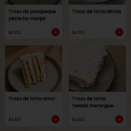
Trozo de panqueque
Trozo de torta Nicola
pistacho manjar
$4.100
$4.100
Trozo de torta amor
Trozo de torta
helada merengue
frambuesa
$4.100
$4.100