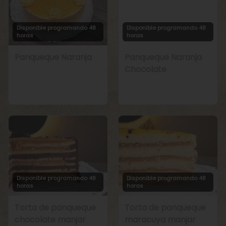
Disponible programando 48
Disponible programando 48
horas
horas
Panqueque Naranja
Panqueque Naranja
Chocolate
Disponible programando 48
Disponible programando 48
horas
horas
Torta de panqueque
Torta de panqueque
chocolate manjar
maracuya manjar