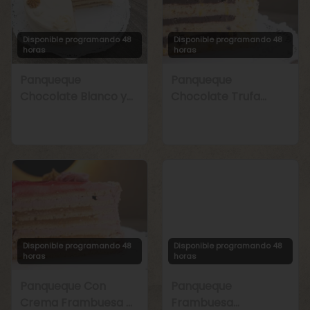
Disponible programando 48
Disponible programando 48
horas
horas
Panqueque
Panqueque
Chocolate Blanco y
Chocolate Trufa
Manjar
Maracuyá
Disponible programando 48
Disponible programando 48
horas
horas
Panqueque Con
Panqueque
Crema Frambuesa y
Frambuesa