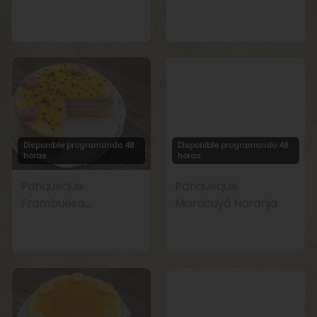
Manjar
Chirimoya Naranja
Disponible programando 48
Disponible programando 48
horas
horas
Panqueque
Panqueque
Frambuesa
Maracuyá Naranja
Maracuyá