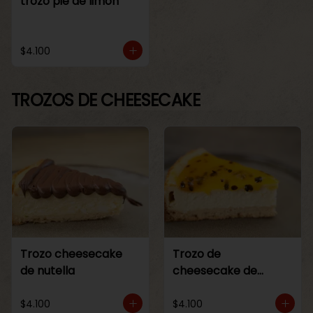
trozo pie de limon
$4.100
TROZOS DE CHEESECAKE
Trozo cheesecake
Trozo de
de nutella
cheesecake de
maracuya
$4.100
$4.100