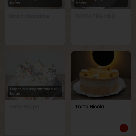
horas
horas
Nicola chocolate
TORTA TIRAMISÚ
Disponible programando 48
horas
Torta Filippa
Torta Nicola