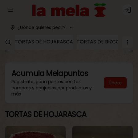
Abrir menu de navegación
Logi
¿Dónde quieres pedir?
TORTAS DE HOJARASCA
TORTAS DE BIZCOCHO
T
Acumula
Melapuntos
Regístrate, gana puntos con tus
Únete
compras y canjealos por productos y
más
TORTAS DE HOJARASCA