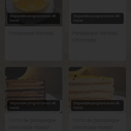
Disponible programando 48
Disponible programando 48
horas
horas
Panqueque Naranja
Panqueque Naranja
Chocolate
Disponible programando 48
Disponible programando 48
horas
horas
Torta de panqueque
Torta de panqueque
chocolate manjar
maracuya manjar