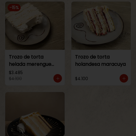
-
15
%
Trozo de torta
Trozo de torta
helada merengue
holandesa maracuya
lucuma
$3.485
$4.100
$4.100