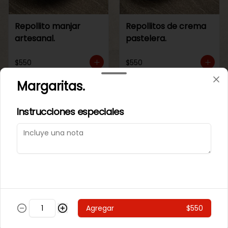
Repollito manjar
Repollitos de crema
artesanal.
pastelera.
$550
$550
Margaritas.
CAJITAS PARA TI O PARA REGALAR.
Instrucciones especiales
Agregar
$550
Caja de galletas de
Cajita Lenguita de
Mantequila
Gato