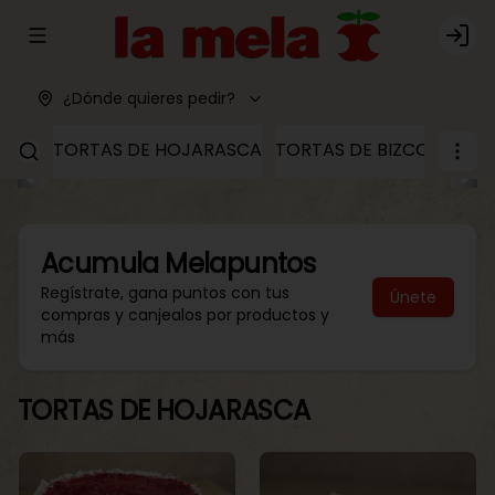
Abrir menu de navegación
Logi
¿Dónde quieres pedir?
TORTAS DE HOJARASCA
TORTAS DE BIZCOCHO
T
Acumula
Melapuntos
Regístrate, gana puntos con tus
Únete
compras y canjealos por productos y
más
TORTAS DE HOJARASCA