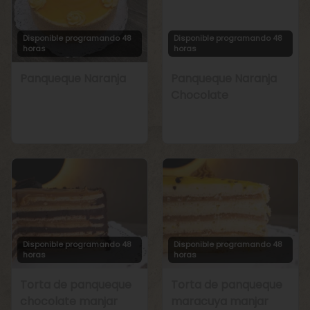
Disponible programando 48
Disponible programando 48
horas
horas
Panqueque Naranja
Panqueque Naranja
Chocolate
Disponible programando 48
Disponible programando 48
horas
horas
Torta de panqueque
Torta de panqueque
chocolate manjar
maracuya manjar