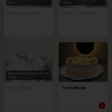
horas
horas
Nicola chocolate
TORTA TIRAMISÚ
Disponible programando 48
horas
Torta Filippa
Torta Nicola