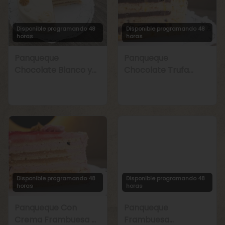
Disponible programando 48
Disponible programando 48
horas
horas
Panqueque
Panqueque
Chocolate Blanco y
Chocolate Trufa
Manjar
Maracuyá
Disponible programando 48
Disponible programando 48
horas
horas
Panqueque Con
Panqueque
Crema Frambuesa y
Frambuesa