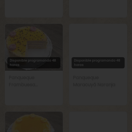
Manjar
Chirimoya Naranja
Disponible programando 48
Disponible programando 48
horas
horas
Panqueque
Panqueque
Frambuesa
Maracuyá Naranja
Maracuyá