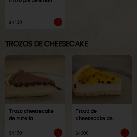
trozo pie de limon
$4.100
TROZOS DE CHEESECAKE
Trozo cheesecake
Trozo de
de nutella
cheesecake de
maracuya
$4.100
$4.100