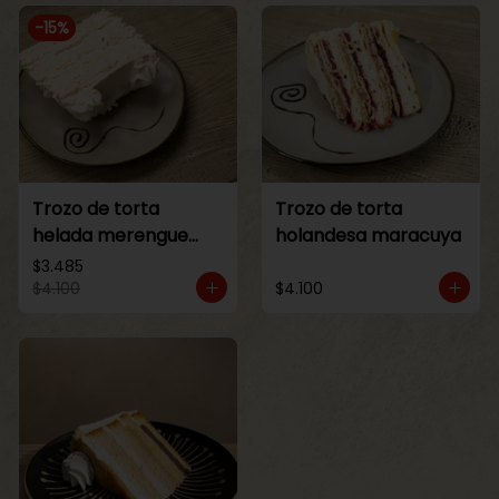
-
15
%
Trozo de torta
Trozo de torta
helada merengue
holandesa maracuya
lucuma
$3.485
$4.100
$4.100