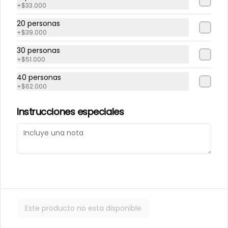
+
$33.000
20 personas
Repollito manjar
Repollitos de crema
+
$39.000
artesanal.
pastelera.
30 personas
+
$51.000
$550
$550
40 personas
+
$62.000
CAJITAS PARA TI O PARA REGALAR.
Instrucciones especiales
Este producto no esta disponible
Caja de galletas de
Cajita Lenguita de
Mantequila
Gato