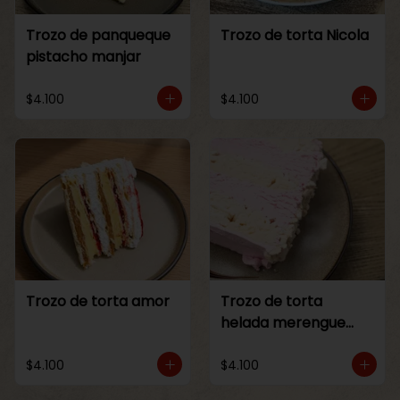
Trozo de panqueque
Trozo de torta Nicola
pistacho manjar
$4.100
$4.100
Trozo de torta amor
Trozo de torta
helada merengue
frambuesa
$4.100
$4.100