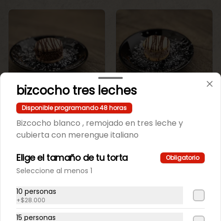
bizcocho tres leches
Mini Maicena
Mini maicena de
Disponible programando 48 horas
Chocolate.
vainilla.
Bizcocho blanco , remojado en tres leche y
cubierta con merengue italiano
$550
$550
Elige el tamaño de tu torta
Obligatorio
Seleccione al menos 1
10 personas
+
$28.000
15 personas