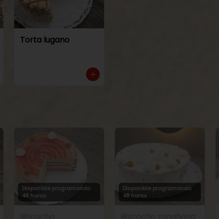
Torta lugano
Disponible programando
Disponible programando
48 horas
48 horas
Bizcocho
Bizcocho zanahoria