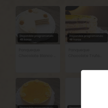
Disponible programando
Disponible programando
48 horas
48 horas
Panqueque
Panqueque
Chocolate Blanco y
Chocolate Trufa
Manjar
Maracuyá
Disponible programando
Disponible programando