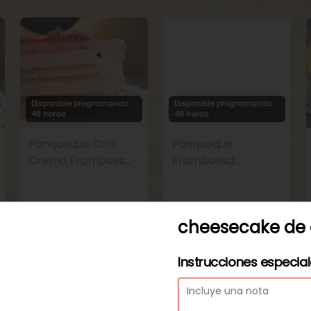
Disponible programando
Disponible programando
48 horas
48 horas
Panqueque Con
Panqueque
Crema Frambuesa
Frambuesa
y Manjar
Chirimoya Naranja
cheesecake de 
Instrucciones especia
Disponible programando
Disponible programando