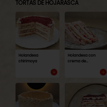
TORTAS DE HOJARASCA
Holandesa
Holandesa con
chirimoya
crema de
frambuesa