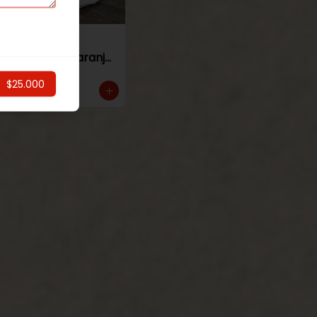
Torta de
panqueque naranja
manjar
$25.000