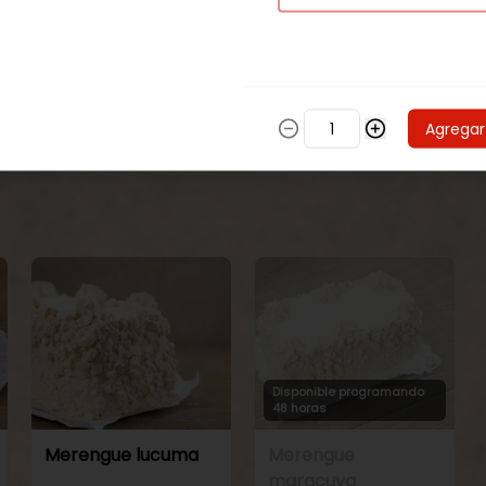
48 horas
48 horas
Torta de
Torta de
panqueque
panqueque
chocolate manjar
maracuya manjar
Agregar
Disponible programando
48 horas
Merengue lucuma
Merengue
maracuya