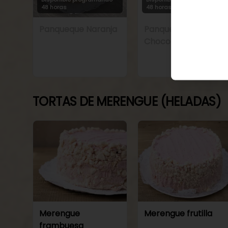
48 horas
48 horas
Panqueque Naranja
Panqueque Naranja
Chocolate
TORTAS DE MERENGUE (HELADAS)
Merengue
Merengue frutilla
frambuesa