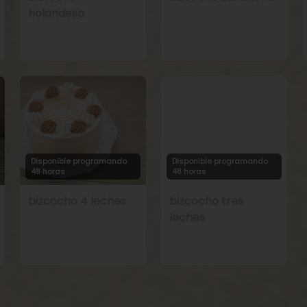
holandesa
Disponible programando
Disponible programando
48 horas
48 horas
bizcocho 4 leches
bizcocho tres
leches