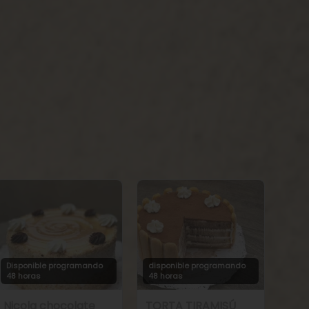
Disponible programando
disponible programando
48 horas
48 horas
Nicola chocolate
TORTA TIRAMISÚ