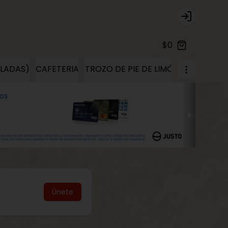
Login
$0
ELADAS)
CAFETERIA
TROZO DE PIE DE LIMÓN
TROZOS D
Únete