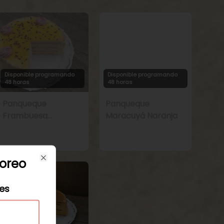
Disponible programando
Disponible programando
48 horas
48 horas
Panqueque
Panqueque
Frambuesa
Maracuyá Naranja
Maracuyá
oreo
Close
les