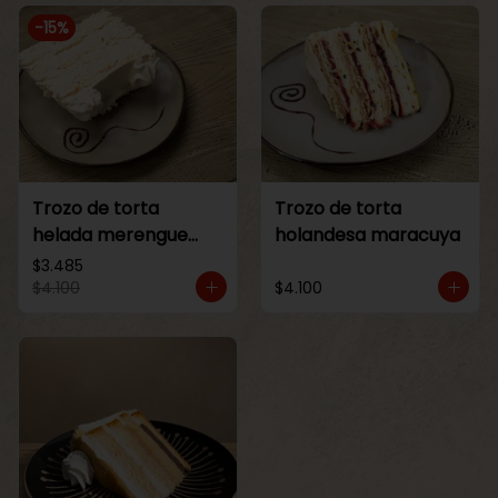
-
15
%
Trozo de torta
Trozo de torta
helada merengue
holandesa maracuya
lucuma
$3.485
$4.100
$4.100