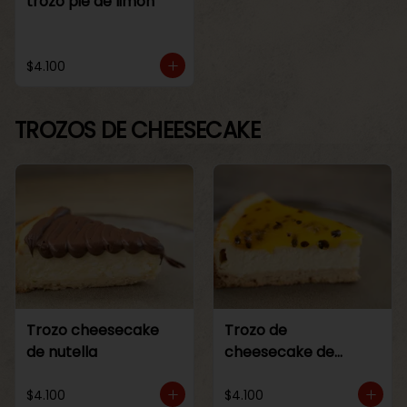
trozo pie de limon
$4.100
TROZOS DE CHEESECAKE
Trozo cheesecake
Trozo de
de nutella
cheesecake de
maracuya
$4.100
$4.100