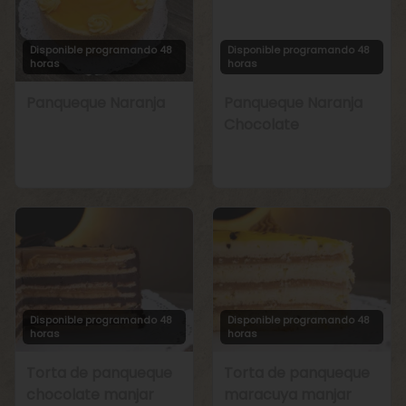
Disponible programando 48
Disponible programando 48
horas
horas
Panqueque Naranja
Panqueque Naranja
Chocolate
Disponible programando 48
Disponible programando 48
horas
horas
Torta de panqueque
Torta de panqueque
chocolate manjar
maracuya manjar