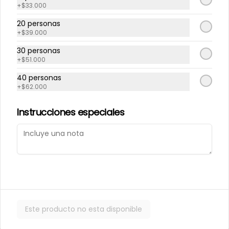
+
$33.000
20 personas
Repollito manjar
Repollitos de crema
+
$39.000
artesanal.
pastelera.
30 personas
+
$51.000
$550
$550
40 personas
+
$62.000
CAJITAS PARA TI O PARA REGALAR.
Instrucciones especiales
Este producto no esta disponible
Caja de galletas de
Cajita Lenguita de
Mantequila
Gato