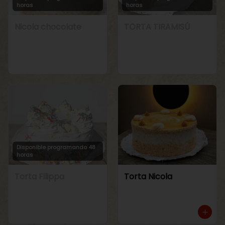
horas
horas
Nicola chocolate
TORTA TIRAMISÚ
Disponible programando 48
horas
Torta Filippa
Torta Nicola