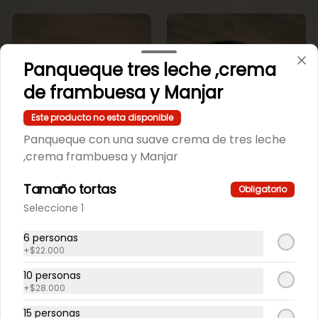
Panqueque tres leche ,crema
de frambuesa y Manjar
Este producto no esta disponible
Panqueque con una suave crema de tres leche
Mini Maicena
Mini maicena de
,crema frambuesa y Manjar
Chocolate.
vainilla.
Tamaño tortas
Obligatorio
$550
$550
Seleccione 1
6 personas
+
$22.000
10 personas
+
$28.000
15 personas