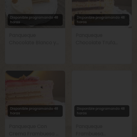
Disponible programando 48
Disponible programando 48
horas
horas
Panqueque
Panqueque
Chocolate Blanco y
Chocolate Trufa
Manjar
Maracuyá
Disponible programando 48
Disponible programando 48
horas
horas
Panqueque Con
Panqueque
Crema Frambuesa y
Frambuesa