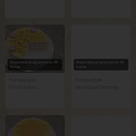
Manjar
Chirimoya Naranja
Disponible programando 48
Disponible programando 48
horas
horas
Panqueque
Panqueque
Frambuesa
Maracuyá Naranja
Maracuyá