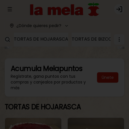
Abrir menu de navegación
Logi
¿Dónde quieres pedir?
TORTAS DE HOJARASCA
TORTAS DE BIZCOCHO
T
Acumula
Melapuntos
Regístrate, gana puntos con tus
Únete
compras y canjealos por productos y
más
TORTAS DE HOJARASCA