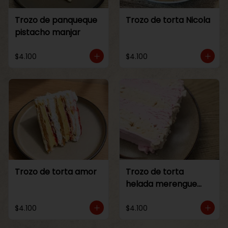
Trozo de panqueque
Trozo de torta Nicola
pistacho manjar
$4.100
$4.100
Trozo de torta amor
Trozo de torta
helada merengue
frambuesa
$4.100
$4.100