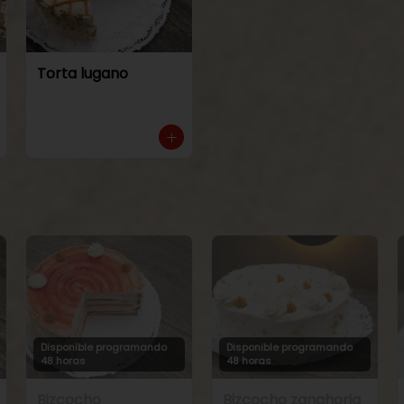
Torta lugano
Disponible programando
Disponible programando
48 horas
48 horas
Bizcocho
Bizcocho zanahoria