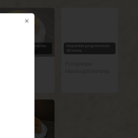
Close
Disponible programando
Disponible programando
48 horas
48 horas
Panqueque
Panqueque
Frambuesa
Maracuyá Naranja
Maracuyá