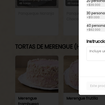
20 persona
48 horas
48 horas
+
$39.000
Panqueque Naranja
Panqueque Naranja
30 persona
+
$51.000
Chocolate
40 person
+
$62.000
Instrucci
TORTAS DE MERENGUE (HELADAS)
Este pro
Merengue
Merengue frutilla
frambuesa