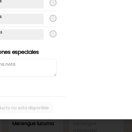
s
48 horas
48 horas
Torta de
Torta de
s
panqueque
panqueque
chocolate manjar
maracuya manjar
as
ones especiales
Disponible programando
ducto no esta disponible
48 horas
Merengue lucuma
Merengue
maracuya