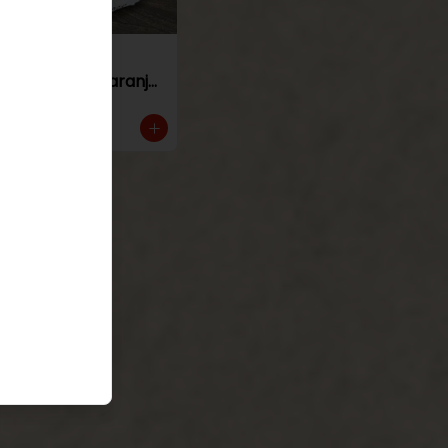
Torta de
panqueque naranja
manjar