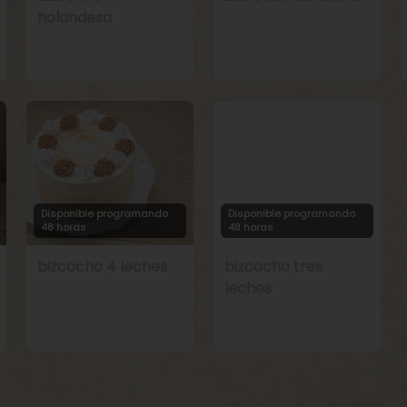
holandesa
Disponible programando
Disponible programando
48 horas
48 horas
bizcocho 4 leches
bizcocho tres
leches