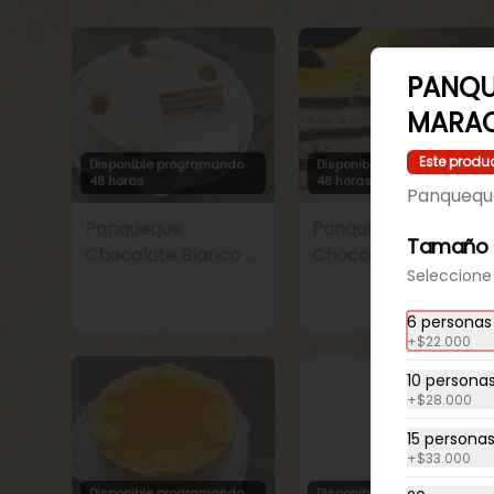
PANQ
MARA
Este produ
Disponible programando
Disponible programando
48 horas
48 horas
Panquequ
Panqueque
Panqueque
Tamaño 
Chocolate Blanco y
Chocolate Trufa
Seleccione 
Manjar
Maracuyá
6 personas
+
$22.000
10 persona
+
$28.000
15 persona
+
$33.000
Disponible programando
Disponible programando