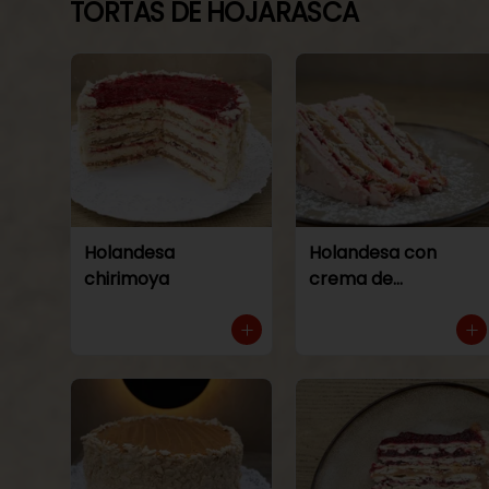
TORTAS DE HOJARASCA
Holandesa
Holandesa con
chirimoya
crema de
frambuesa