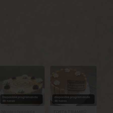
Disponible programando
disponible programando
48 horas
48 horas
Nicola chocolate
TORTA TIRAMISÚ