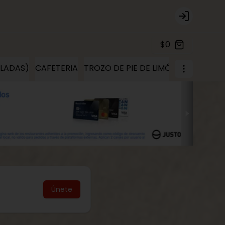
Login
$0
ELADAS)
CAFETERIA
TROZO DE PIE DE LIMÓN
TROZOS D
Únete