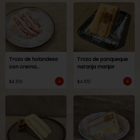
Trozo de holandesa
Trozo de panqueque
con crema
naranja manjar
Frambuesa
$4.100
$4.100