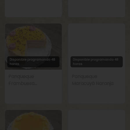
Manjar
Chirimoya Naranja
Disponible programando 48
Disponible programando 48
horas
horas
Panqueque
Panqueque
Frambuesa
Maracuyá Naranja
Maracuyá