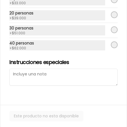
+
$33.000
20 personas
Repollito manjar
Repollitos de crema
+
$39.000
artesanal.
pastelera.
30 personas
+
$51.000
$550
$550
40 personas
+
$62.000
CAJITAS PARA TI O PARA REGALAR.
Instrucciones especiales
Este producto no esta disponible
Caja de galletas de
Cajita Lenguita de
Mantequila
Gato