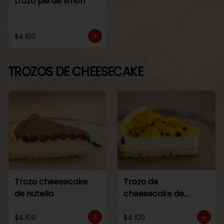
trozo pie de limon
$4.100
TROZOS DE CHEESECAKE
Trozo cheesecake
Trozo de
de nutella
cheesecake de
maracuya
$4.100
$4.100