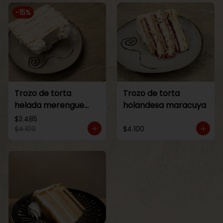
-
15
%
Trozo de torta
Trozo de torta
helada merengue
holandesa maracuya
lucuma
$3.485
$4.100
$4.100