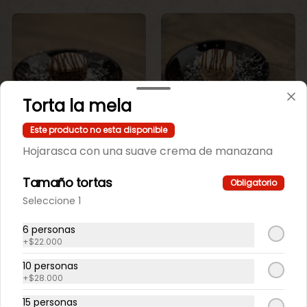
Torta la mela
Este producto no esta disponible
Mini Maicena
Mini maicena de
Hojarasca con una suave crema de manazana
Chocolate.
vainilla.
Tamaño tortas
Obligatorio
$550
$550
Seleccione 1
6 personas
+
$22.000
10 personas
+
$28.000
15 personas