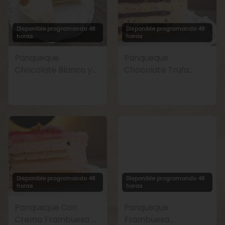
Disponible programando 48
Disponible programando 48
horas
horas
Panqueque
Panqueque
Chocolate Blanco y
Chocolate Trufa
Manjar
Maracuyá
Disponible programando 48
Disponible programando 48
horas
horas
Panqueque Con
Panqueque
Crema Frambuesa y
Frambuesa