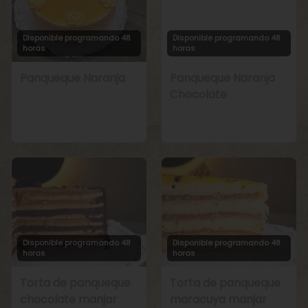
Disponible programando 48
Disponible programando 48
horas
horas
Panqueque Naranja
Panqueque Naranja
Chocolate
Disponible programando 48
Disponible programando 48
horas
horas
Torta de panqueque
Torta de panqueque
chocolate manjar
maracuya manjar