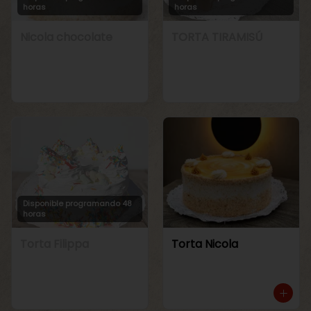
horas
horas
Nicola chocolate
TORTA TIRAMISÚ
Disponible programando 48
horas
Torta Filippa
Torta Nicola