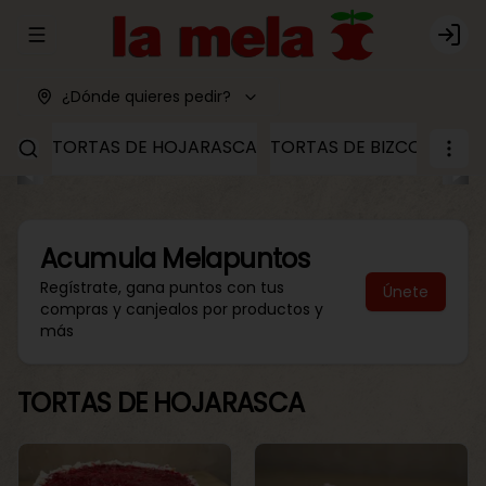
Abrir menu de navegación
Logi
¿Dónde quieres pedir?
TORTAS DE HOJARASCA
TORTAS DE BIZCOCHO
T
Acumula
Melapuntos
Regístrate, gana puntos con tus
Únete
compras y canjealos por productos y
más
TORTAS DE HOJARASCA