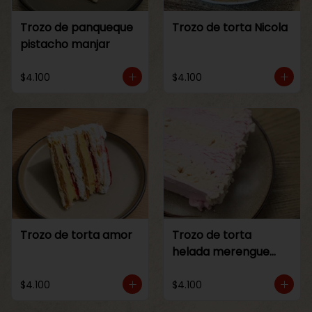
Trozo de panqueque
Trozo de torta Nicola
pistacho manjar
$4.100
$4.100
Trozo de torta amor
Trozo de torta
helada merengue
frambuesa
$4.100
$4.100