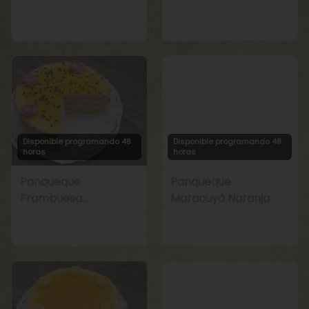
Manjar
Chirimoya Naranja
Disponible programando 48
Disponible programando 48
horas
horas
Panqueque
Panqueque
Frambuesa
Maracuyá Naranja
Maracuyá