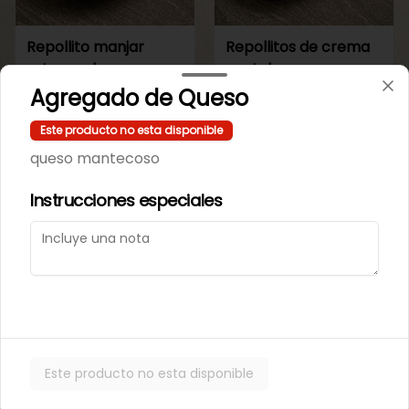
Repollito manjar
Repollitos de crema
artesanal.
pastelera.
Agregado de Queso
$550
$550
Este producto no esta disponible
queso mantecoso
CAJITAS PARA TI O PARA REGALAR.
Instrucciones especiales
Este producto no esta disponible
Caja de galletas de
Cajita Lenguita de
Mantequila
Gato