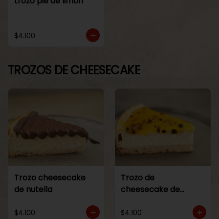
trozo pie de limon
$4.100
TROZOS DE CHEESECAKE
Trozo cheesecake
Trozo de
de nutella
cheesecake de
maracuya
$4.100
$4.100