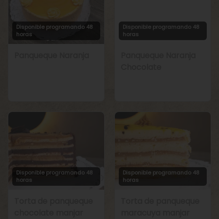
Disponible programando 48
Disponible programando 48
horas
horas
Panqueque Naranja
Panqueque Naranja
Chocolate
Disponible programando 48
Disponible programando 48
horas
horas
Torta de panqueque
Torta de panqueque
chocolate manjar
maracuya manjar