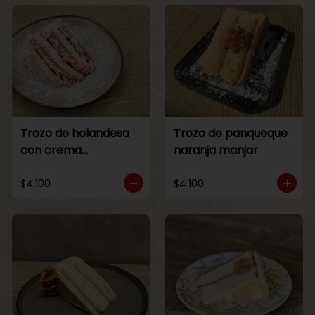
Trozo de holandesa
Trozo de panqueque
con crema
naranja manjar
Frambuesa
$4.100
$4.100