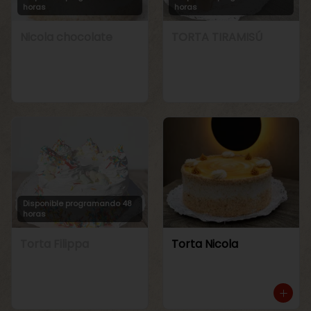
horas
horas
Nicola chocolate
TORTA TIRAMISÚ
Disponible programando 48
horas
Torta Filippa
Torta Nicola