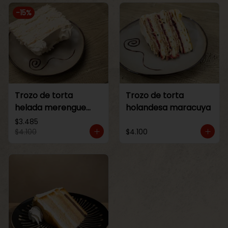
-
15
%
Trozo de torta
Trozo de torta
helada merengue
holandesa maracuya
lucuma
$3.485
$4.100
$4.100