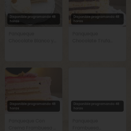
Disponible programando 48
Disponible programando 48
horas
horas
Panqueque
Panqueque
Chocolate Blanco y
Chocolate Trufa
Manjar
Maracuyá
Disponible programando 48
Disponible programando 48
horas
horas
Panqueque Con
Panqueque
Crema Frambuesa y
Frambuesa