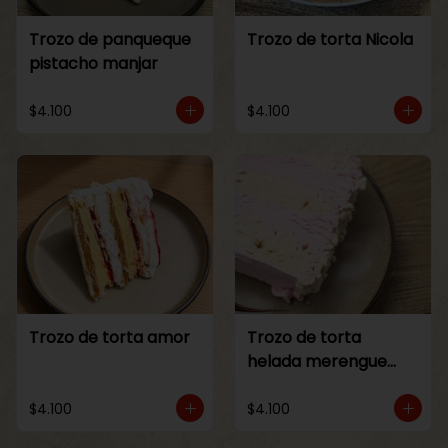
Trozo de panqueque
Trozo de torta Nicola
pistacho manjar
$4.100
$4.100
Trozo de torta amor
Trozo de torta
helada merengue
frambuesa
$4.100
$4.100