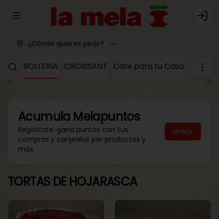
Abrir menu de navegación
Logi
¿Dónde quieres pedir?
ALAR.
BOLLERIA
CROISSANT
Cafe para tu Casa
LUNAS
Acumula
Melapuntos
Regístrate, gana puntos con tus
Únete
compras y canjealos por productos y
más
TORTAS DE HOJARASCA