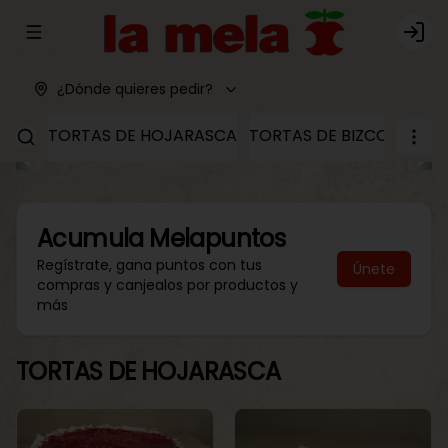
Abrir menu de navegación
Logi
¿Dónde quieres pedir?
TORTAS DE HOJARASCA
TORTAS DE BIZCOCHO
T
Acumula
Melapuntos
Regístrate, gana puntos con tus
Únete
compras y canjealos por productos y
más
TORTAS DE HOJARASCA