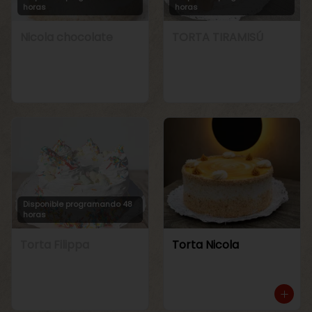
horas
horas
Nicola chocolate
TORTA TIRAMISÚ
Disponible programando 48
horas
Torta Filippa
Torta Nicola