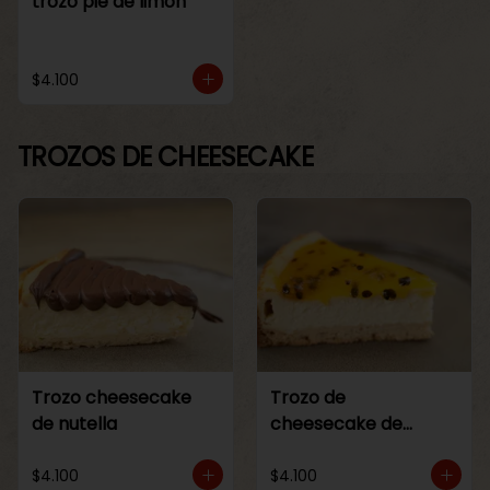
trozo pie de limon
$4.100
TROZOS DE CHEESECAKE
Trozo cheesecake
Trozo de
de nutella
cheesecake de
maracuya
$4.100
$4.100