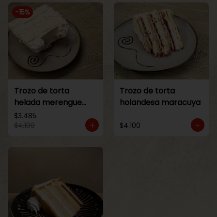
-
15
%
Trozo de torta
Trozo de torta
helada merengue
holandesa maracuya
lucuma
$3.485
$4.100
$4.100