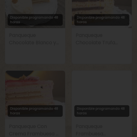
Disponible programando 48
Disponible programando 48
horas
horas
Panqueque
Panqueque
Chocolate Blanco y
Chocolate Trufa
Manjar
Maracuyá
Disponible programando 48
Disponible programando 48
horas
horas
Panqueque Con
Panqueque
Crema Frambuesa y
Frambuesa