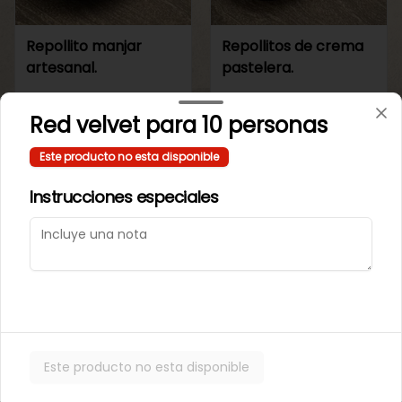
Repollito manjar
Repollitos de crema
artesanal.
pastelera.
$550
$550
Red velvet para 10 personas
Este producto no esta disponible
CAJITAS PARA TI O PARA REGALAR.
Instrucciones especiales
Este producto no esta disponible
Caja de galletas de
Cajita Lenguita de
Mantequila
Gato