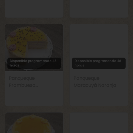
Manjar
Chirimoya Naranja
Disponible programando 48
Disponible programando 48
horas
horas
Panqueque
Panqueque
Frambuesa
Maracuyá Naranja
Maracuyá