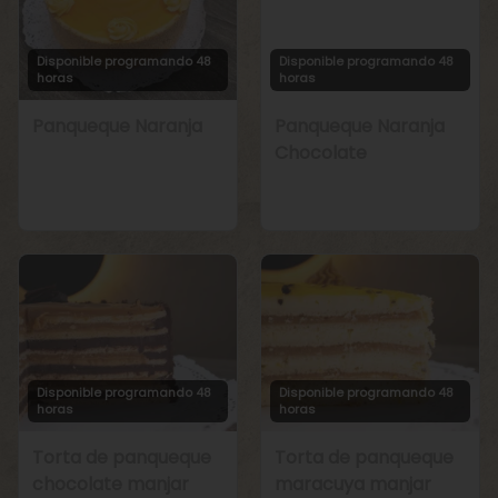
Disponible programando 48
Disponible programando 48
horas
horas
Panqueque Naranja
Panqueque Naranja
Chocolate
Disponible programando 48
Disponible programando 48
horas
horas
Torta de panqueque
Torta de panqueque
chocolate manjar
maracuya manjar