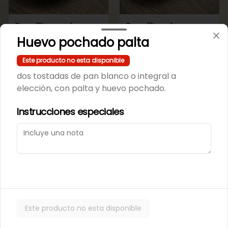
Repollito manjar
Repollitos de crema
artesanal.
pastelera.
Huevo pochado palta
Este producto no esta disponible
$550
$550
dos tostadas de pan blanco o integral a
elección, con palta y huevo pochado.
CAJITAS PARA TI O PARA REGALAR.
Instrucciones especiales
Este producto no esta disponible
Caja de galletas de
Cajita Lenguita de
Mantequila
Gato