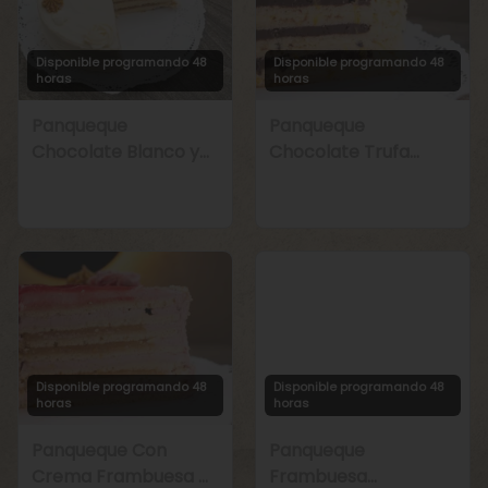
Disponible programando 48
Disponible programando 48
horas
horas
Panqueque
Panqueque
Chocolate Blanco y
Chocolate Trufa
Manjar
Maracuyá
Disponible programando 48
Disponible programando 48
horas
horas
Panqueque Con
Panqueque
Crema Frambuesa y
Frambuesa