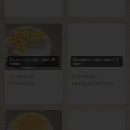
Manjar
Chirimoya Naranja
Disponible programando 48
Disponible programando 48
horas
horas
Panqueque
Panqueque
Frambuesa
Maracuyá Naranja
Maracuyá