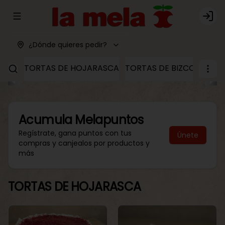
Abrir menu de navegación
Logi
¿Dónde quieres pedir?
TORTAS DE HOJARASCA
TORTAS DE BIZCOCHO
T
Acumula
Melapuntos
Regístrate, gana puntos con tus
Únete
compras y canjealos por productos y
más
TORTAS DE HOJARASCA