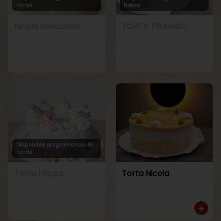
horas
horas
Nicola chocolate
TORTA TIRAMISÚ
Disponible programando 48
horas
Torta Filippa
Torta Nicola