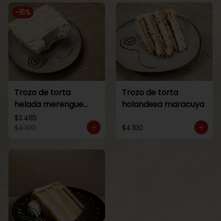
-
15
%
Trozo de torta
Trozo de torta
helada merengue
holandesa maracuya
lucuma
$3.485
$4.100
$4.100