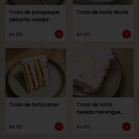
Trozo de panqueque
Trozo de torta Nicola
pistacho manjar
$4.100
$4.100
Trozo de torta amor
Trozo de torta
helada merengue
frambuesa
$4.100
$4.100