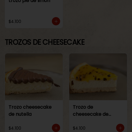
trozo pie de limon
$4.100
TROZOS DE CHEESECAKE
Trozo cheesecake
Trozo de
de nutella
cheesecake de
maracuya
$4.100
$4.100