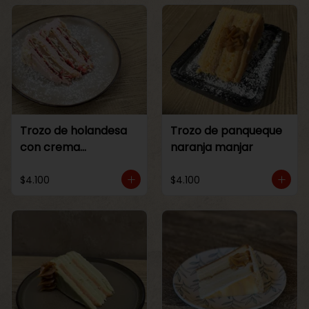
Trozo de holandesa
Trozo de panqueque
con crema
naranja manjar
Frambuesa
$4.100
$4.100