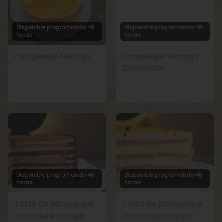
Disponible programando 48
Disponible programando 48
horas
horas
Panqueque Naranja
Panqueque Naranja
Chocolate
Disponible programando 48
Disponible programando 48
horas
horas
Torta de panqueque
Torta de panqueque
chocolate manjar
maracuya manjar