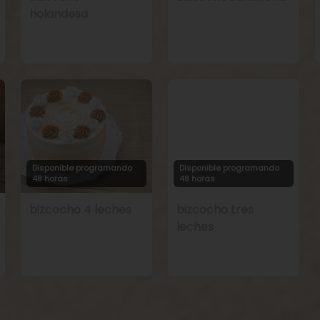
holandesa
Disponible programando
Disponible programando
48 horas
48 horas
bizcocho 4 leches
bizcocho tres
leches