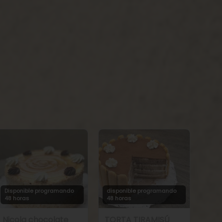
Disponible programando
disponible programando
48 horas
48 horas
Nicola chocolate
TORTA TIRAMISÚ