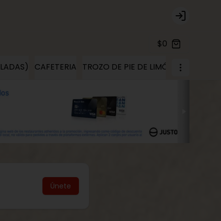
Login
$0
ELADAS)
CAFETERIA
TROZO DE PIE DE LIMÓN
TROZOS D
Únete