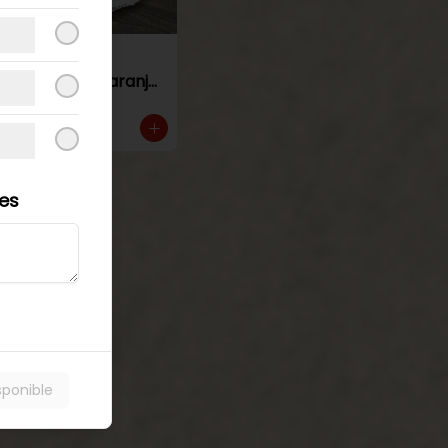
Torta de
panqueque naranja
manjar
les
sponible