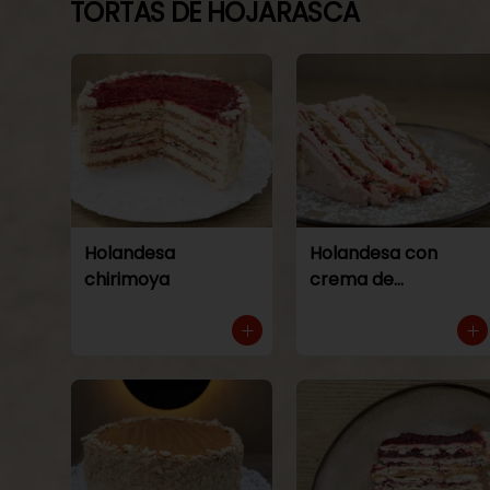
TORTAS DE HOJARASCA
Holandesa
Holandesa con
chirimoya
crema de
frambuesa