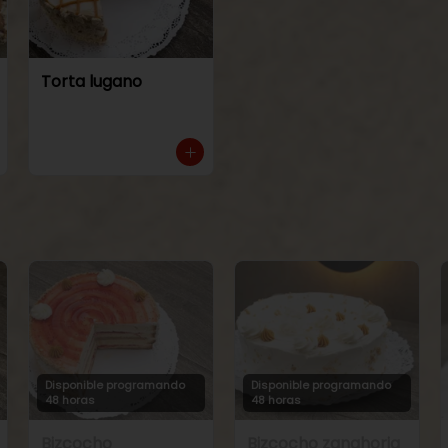
Torta lugano
Disponible programando
Disponible programando
48 horas
48 horas
Bizcocho
Bizcocho zanahoria