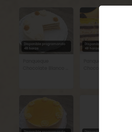
Disponible programando
Disponible programando
48 horas
48 horas
Panqueque
Panqueque
Chocolate Blanco y
Chocolate Trufa
Manjar
Maracuyá
Disponible programando
Disponible programando