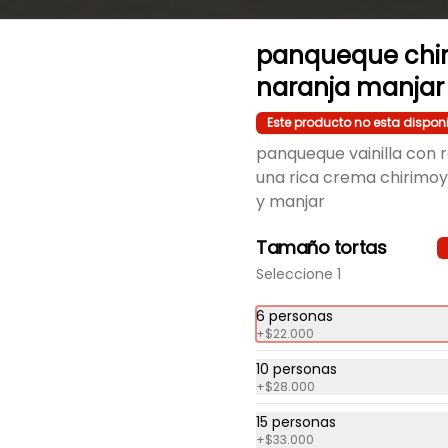
panqueque chi
naranja manjar
Este producto no esta dispon
Disponible programando
Disponible programando
panqueque vainilla con r
48 horas
48 horas
una rica crema chirimoy
y manjar
Panqueque Con
Panqueque
Crema Frambuesa
Frambuesa
Tamaño tortas
y Manjar
Chirimoya Naranja
Seleccione 1
6 personas
+
$22.000
10 personas
+
$28.000
15 personas
+
$33.000
Disponible programando
Disponible programando