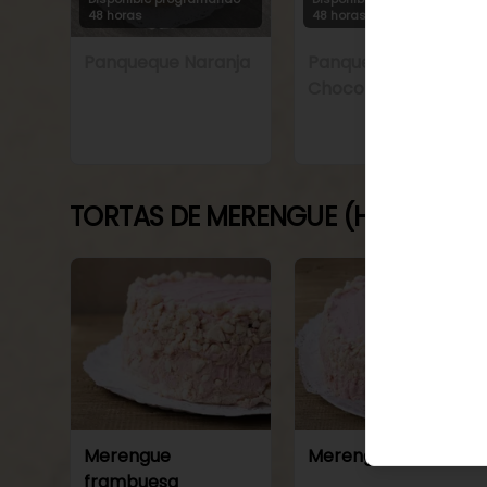
48 horas
48 horas
Panqueque Naranja
Panqueque Naranja
Chocolate
TORTAS DE MERENGUE (HELADAS)
Merengue
Merengue frutilla
frambuesa