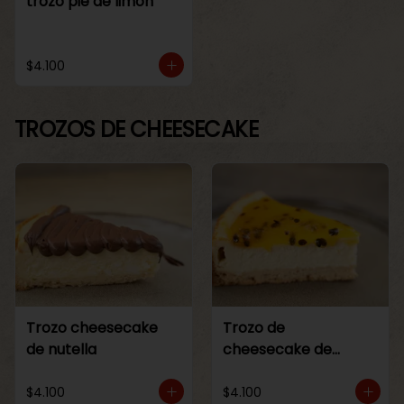
trozo pie de limon
$4.100
TROZOS DE CHEESECAKE
Trozo cheesecake
Trozo de
de nutella
cheesecake de
maracuya
$4.100
$4.100