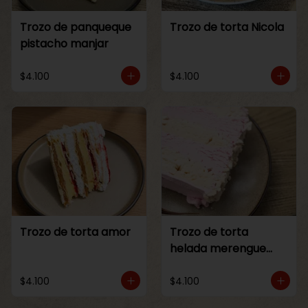
Trozo de panqueque
Trozo de torta Nicola
pistacho manjar
$4.100
$4.100
Trozo de torta amor
Trozo de torta
helada merengue
frambuesa
$4.100
$4.100