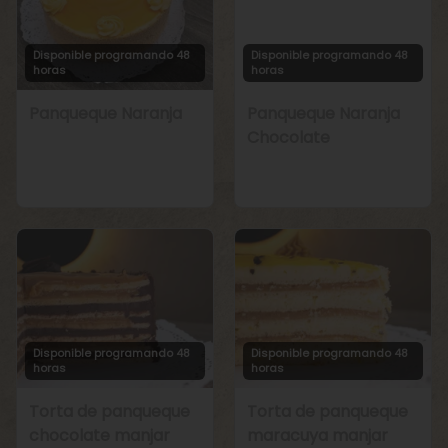
Disponible programando 48
Disponible programando 48
horas
horas
Panqueque Naranja
Panqueque Naranja
Chocolate
Disponible programando 48
Disponible programando 48
horas
horas
Torta de panqueque
Torta de panqueque
chocolate manjar
maracuya manjar