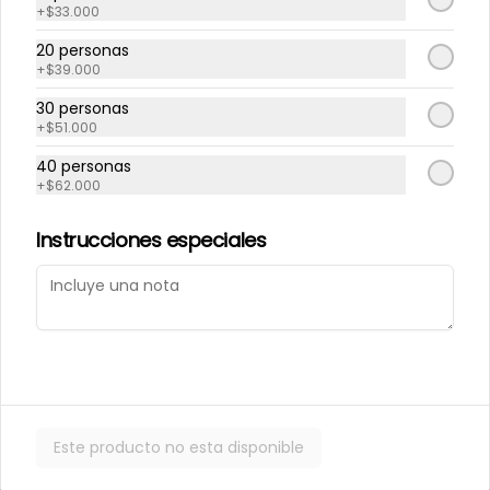
+
$33.000
20 personas
Repollito manjar
Repollitos de crema
+
$39.000
artesanal.
pastelera.
30 personas
+
$51.000
$550
$550
40 personas
+
$62.000
CAJITAS PARA TI O PARA REGALAR.
Instrucciones especiales
Este producto no esta disponible
Caja de galletas de
Cajita Lenguita de
Mantequila
Gato