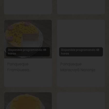
Manjar
Chirimoya Naranja
Disponible programando 48
Disponible programando 48
horas
horas
Panqueque
Panqueque
Frambuesa
Maracuyá Naranja
Maracuyá