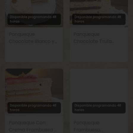
Disponible programando 48
Disponible programando 48
horas
horas
Panqueque
Panqueque
Chocolate Blanco y
Chocolate Trufa
Manjar
Maracuyá
Disponible programando 48
Disponible programando 48
horas
horas
Panqueque Con
Panqueque
Crema Frambuesa y
Frambuesa