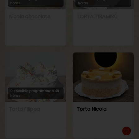
horas
horas
Nicola chocolate
TORTA TIRAMISÚ
Disponible programando 48
horas
Torta Filippa
Torta Nicola