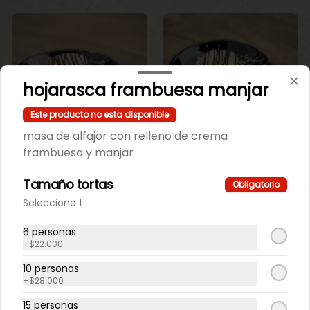
hojarasca frambuesa manjar
Este producto no esta disponible
masa de alfajor con relleno de crema
Mini Maicena
Mini maicena de
frambuesa y manjar
Chocolate.
vainilla.
Tamaño tortas
Obligatorio
$550
$550
Seleccione 1
6 personas
+
$22.000
10 personas
+
$28.000
15 personas