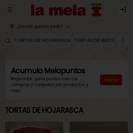
Abrir menu de navegación
Logi
¿Dónde quieres pedir?
TORTAS DE HOJARASCA
TORTAS DE BIZCOCHO
T
Acumula
Melapuntos
Regístrate, gana puntos con tus
Únete
compras y canjealos por productos y
más
TORTAS DE HOJARASCA