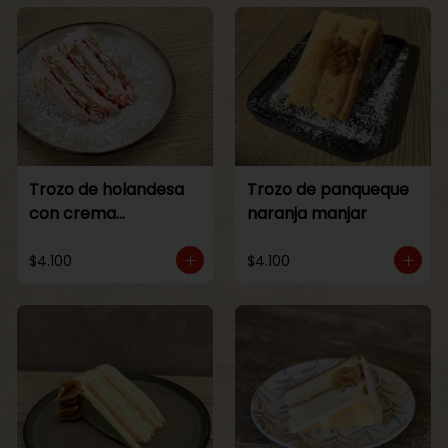
Trozo de holandesa
Trozo de panqueque
con crema
naranja manjar
Frambuesa
$4.100
$4.100