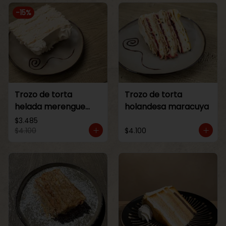
-
15
%
Trozo de torta
Trozo de torta
helada merengue
holandesa maracuya
lucuma
$3.485
$4.100
$4.100