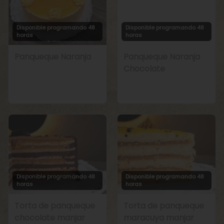
Disponible programando 48
Disponible programando 48
horas
horas
Panqueque Naranja
Panqueque Naranja
Chocolate
Disponible programando 48
Disponible programando 48
horas
horas
Torta de panqueque
Torta de panqueque
chocolate manjar
maracuya manjar