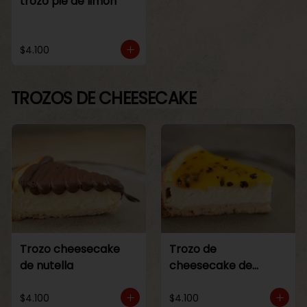
trozo pie de limon
$4.100
TROZOS DE CHEESECAKE
Trozo cheesecake
Trozo de
de nutella
cheesecake de
maracuya
$4.100
$4.100