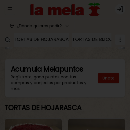
Abrir menu de navegación
Logi
¿Dónde quieres pedir?
TORTAS DE HOJARASCA
TORTAS DE BIZCOCHO
T
Acumula
Melapuntos
Regístrate, gana puntos con tus
Únete
compras y canjealos por productos y
más
TORTAS DE HOJARASCA