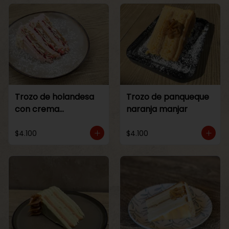
Trozo de holandesa
Trozo de panqueque
con crema
naranja manjar
Frambuesa
$4.100
$4.100