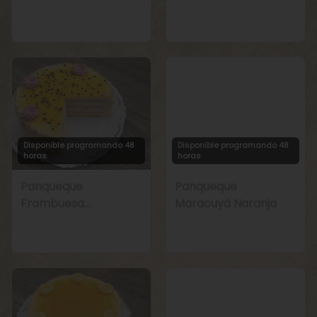
Manjar
Chirimoya Naranja
Disponible programando 48
Disponible programando 48
horas
horas
Panqueque
Panqueque
Frambuesa
Maracuyá Naranja
Maracuyá