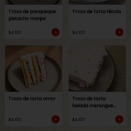
Trozo de panqueque
Trozo de torta Nicola
pistacho manjar
$4.100
$4.100
Trozo de torta amor
Trozo de torta
helada merengue
frambuesa
$4.100
$4.100