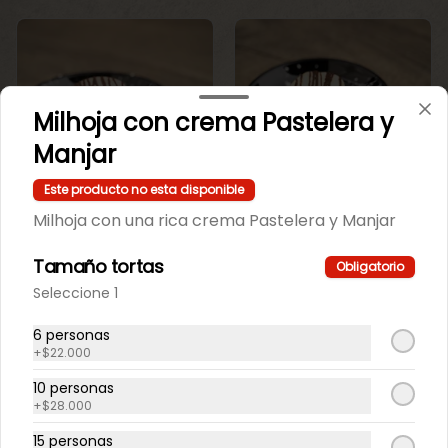
Milhoja con crema Pastelera y
Manjar
Este producto no esta disponible
Mini Maicena
Mini maicena de
Milhoja con una rica crema Pastelera y Manjar
Chocolate.
vainilla.
Tamaño tortas
Obligatorio
$550
$550
Seleccione 1
6 personas
+
$22.000
10 personas
+
$28.000
15 personas