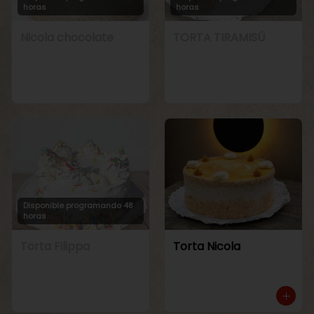
horas
horas
Nicola chocolate
TORTA TIRAMISÚ
Disponible programando 48
horas
Torta Filippa
Torta Nicola