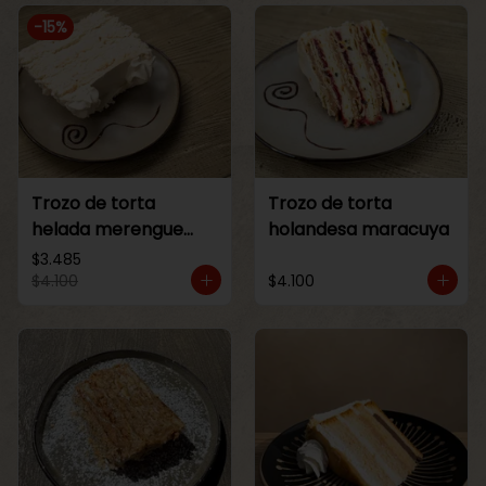
-
15
%
Trozo de torta
Trozo de torta
helada merengue
holandesa maracuya
lucuma
$3.485
$4.100
$4.100