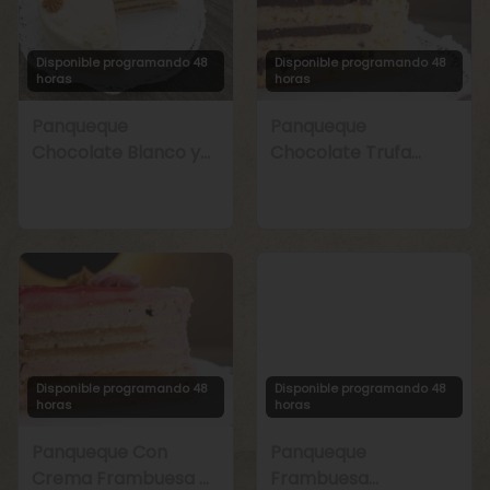
Disponible programando 48
Disponible programando 48
horas
horas
Panqueque
Panqueque
Chocolate Blanco y
Chocolate Trufa
Manjar
Maracuyá
Disponible programando 48
Disponible programando 48
horas
horas
Panqueque Con
Panqueque
Crema Frambuesa y
Frambuesa