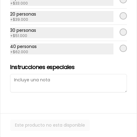
+
$33.000
20 personas
Repollito manjar
Repollitos de crema
+
$39.000
artesanal.
pastelera.
30 personas
+
$51.000
$550
$550
40 personas
+
$62.000
CAJITAS PARA TI O PARA REGALAR.
Instrucciones especiales
Este producto no esta disponible
Caja de galletas de
Cajita Lenguita de
Mantequila
Gato