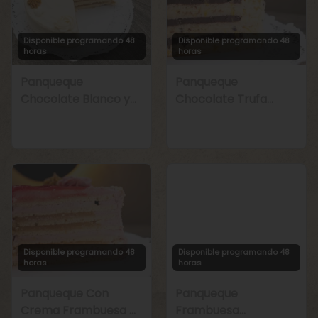
Disponible programando 48
Disponible programando 48
horas
horas
Panqueque
Panqueque
Chocolate Blanco y
Chocolate Trufa
Manjar
Maracuyá
Disponible programando 48
Disponible programando 48
horas
horas
Panqueque Con
Panqueque
Crema Frambuesa y
Frambuesa