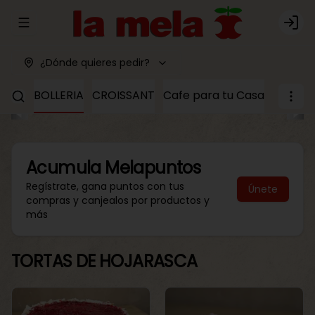
Abrir menu de navegación
Logi
¿Dónde quieres pedir?
ALAR.
BOLLERIA
CROISSANT
Cafe para tu Casa
LUNAS
Acumula
Melapuntos
Regístrate, gana puntos con tus
Únete
compras y canjealos por productos y
más
TORTAS DE HOJARASCA