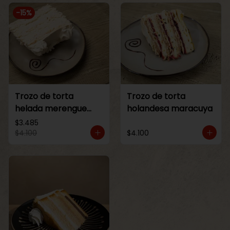
-
15
%
Trozo de torta
Trozo de torta
helada merengue
holandesa maracuya
lucuma
$3.485
$4.100
$4.100