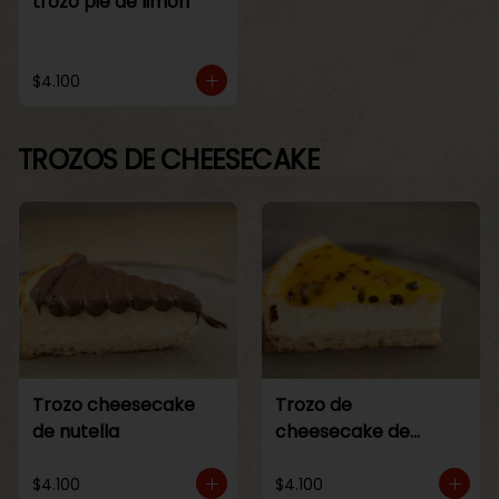
trozo pie de limon
$4.100
TROZOS DE CHEESECAKE
Trozo cheesecake
Trozo de
de nutella
cheesecake de
maracuya
$4.100
$4.100