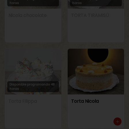
horas
horas
Nicola chocolate
TORTA TIRAMISÚ
Disponible programando 48
horas
Torta Filippa
Torta Nicola