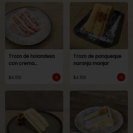
Trozo de holandesa
Trozo de panqueque
con crema
naranja manjar
Frambuesa
$4.100
$4.100