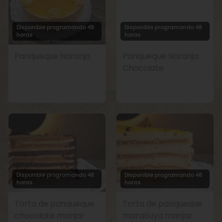
Disponible programando 48
Disponible programando 48
horas
horas
Panqueque Naranja
Panqueque Naranja
Chocolate
Disponible programando 48
Disponible programando 48
horas
horas
Torta de panqueque
Torta de panqueque
chocolate manjar
maracuya manjar