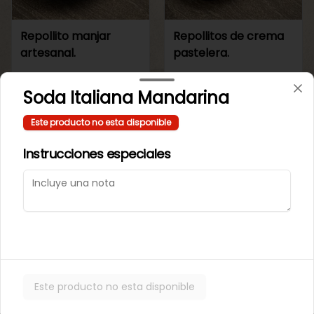
Repollito manjar
Repollitos de crema
artesanal.
pastelera.
$550
$550
Soda Italiana Mandarina
Este producto no esta disponible
CAJITAS PARA TI O PARA REGALAR.
Instrucciones especiales
Este producto no esta disponible
Caja de galletas de
Cajita Lenguita de
Mantequila
Gato