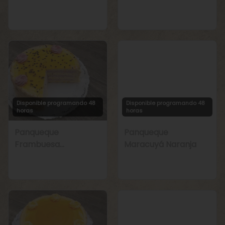
Manjar
Chirimoya Naranja
Disponible programando 48
Disponible programando 48
horas
horas
Panqueque
Panqueque
Frambuesa
Maracuyá Naranja
Maracuyá