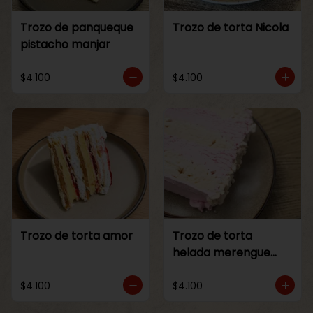
Trozo de panqueque
Trozo de torta Nicola
pistacho manjar
$4.100
$4.100
Trozo de torta amor
Trozo de torta
helada merengue
frambuesa
$4.100
$4.100