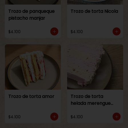
Trozo de panqueque
Trozo de torta Nicola
pistacho manjar
$4.100
$4.100
Trozo de torta amor
Trozo de torta
helada merengue
frambuesa
$4.100
$4.100