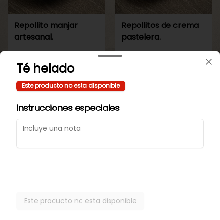
Repollito manjar
Repollitos de crema
artesanal.
pastelera.
$550
$550
Té helado
Este producto no esta disponible
CAJITAS PARA TI O PARA REGALAR.
Instrucciones especiales
Este producto no esta disponible
Caja de galletas de
Cajita Lenguita de
Mantequila
Gato