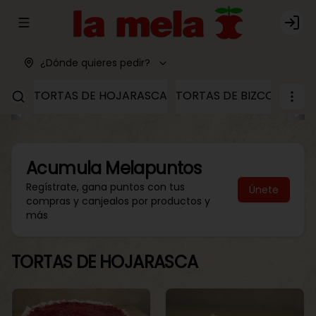
Abrir menu de navegación
Logi
¿Dónde quieres pedir?
TORTAS DE HOJARASCA
TORTAS DE BIZCOCHO
T
Acumula
Melapuntos
Regístrate, gana puntos con tus
Únete
compras y canjealos por productos y
más
TORTAS DE HOJARASCA