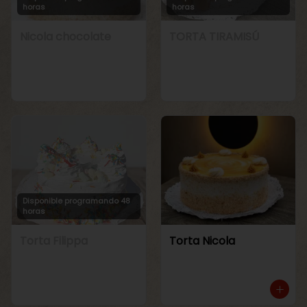
horas
horas
Nicola chocolate
TORTA TIRAMISÚ
Disponible programando 48
horas
Torta Filippa
Torta Nicola