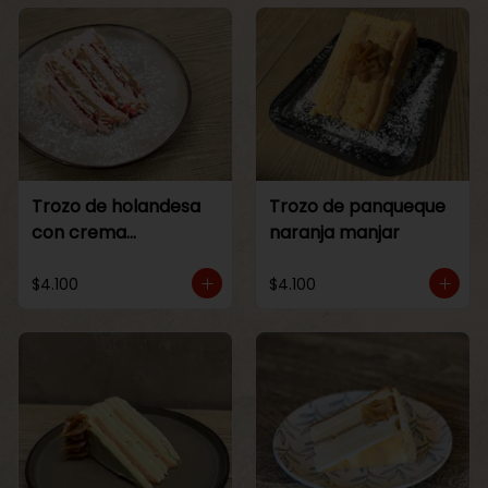
Trozo de holandesa
Trozo de panqueque
con crema
naranja manjar
Frambuesa
$4.100
$4.100