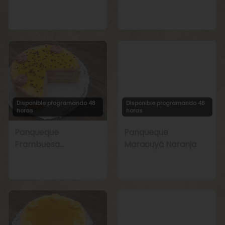
Manjar
Chirimoya Naranja
Disponible programando 48
Disponible programando 48
horas
horas
Panqueque
Panqueque
Frambuesa
Maracuyá Naranja
Maracuyá