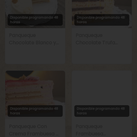
Disponible programando 48
Disponible programando 48
horas
horas
Panqueque
Panqueque
Chocolate Blanco y
Chocolate Trufa
Manjar
Maracuyá
Disponible programando 48
Disponible programando 48
horas
horas
Panqueque Con
Panqueque
Crema Frambuesa y
Frambuesa