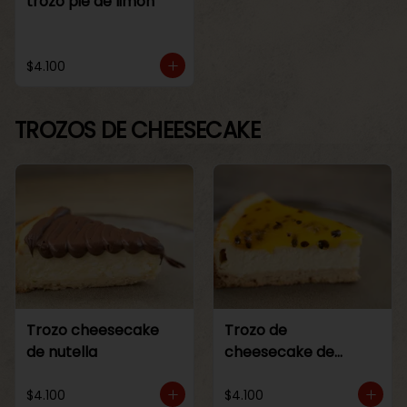
trozo pie de limon
$4.100
TROZOS DE CHEESECAKE
Trozo cheesecake
Trozo de
de nutella
cheesecake de
maracuya
$4.100
$4.100