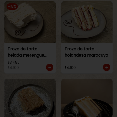
-
15
%
Trozo de torta
Trozo de torta
helada merengue
holandesa maracuya
lucuma
$3.485
$4.100
$4.100