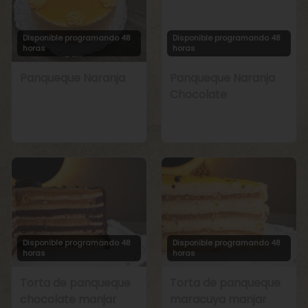
Disponible programando 48
Disponible programando 48
horas
horas
Panqueque Naranja
Panqueque Naranja
Chocolate
Disponible programando 48
Disponible programando 48
horas
horas
Torta de panqueque
Torta de panqueque
chocolate manjar
maracuya manjar