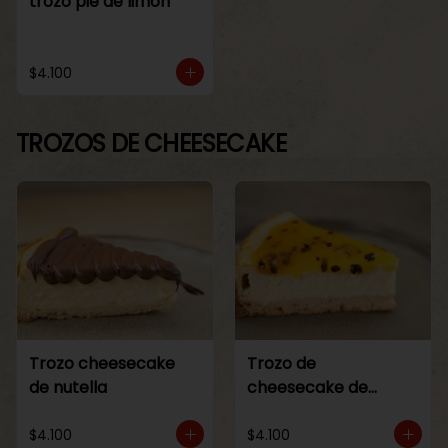
trozo pie de limon
$4.100
TROZOS DE CHEESECAKE
Trozo cheesecake
Trozo de
de nutella
cheesecake de
maracuya
$4.100
$4.100