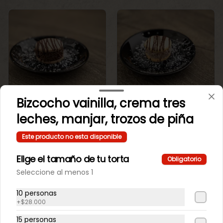
Mini Maicena
Mini maicena de
Bizcocho vainilla, crema tres
Chocolate.
vainilla.
leches, manjar, trozos de piña
$550
$550
Este producto no esta disponible
Elige el tamaño de tu torta
Obligatorio
Seleccione al menos 1
10 personas
+
$28.000
15 personas