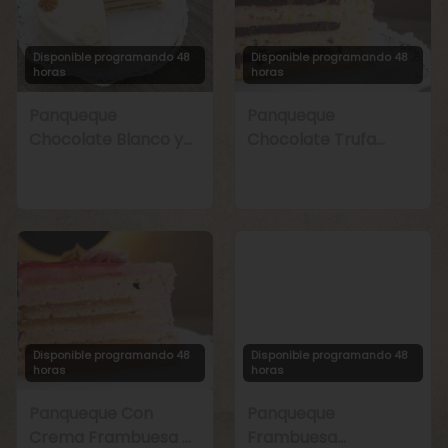
Disponible programando 48
Disponible programando 48
horas
horas
Panqueque
Panqueque
Chocolate Blanco y
Chocolate Trufa
Manjar
Maracuyá
Disponible programando 48
Disponible programando 48
horas
horas
Panqueque Con
Panqueque
Crema Frambuesa y
Frambuesa