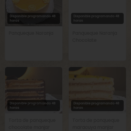
Disponible programando 48
Disponible programando 48
horas
horas
Panqueque Naranja
Panqueque Naranja
Chocolate
Disponible programando 48
Disponible programando 48
horas
horas
Torta de panqueque
Torta de panqueque
chocolate manjar
maracuya manjar