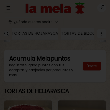
Abrir menu de navegación
Logi
¿Dónde quieres pedir?
TORTAS DE HOJARASCA
TORTAS DE BIZCOCHO
T
Acumula
Melapuntos
Regístrate, gana puntos con tus
Únete
compras y canjealos por productos y
más
TORTAS DE HOJARASCA