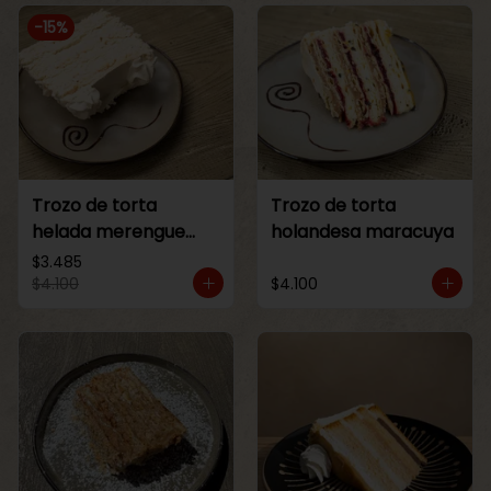
-
15
%
Trozo de torta
Trozo de torta
helada merengue
holandesa maracuya
lucuma
$3.485
$4.100
$4.100