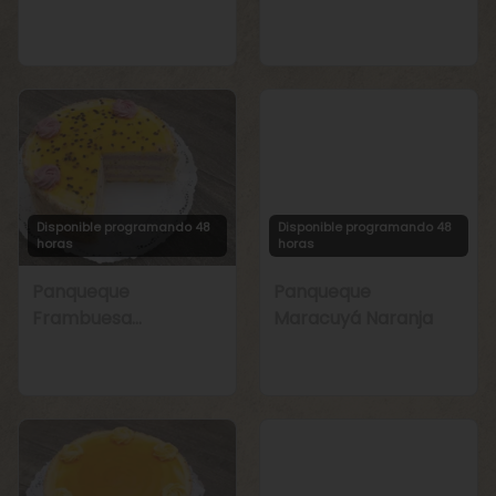
Manjar
Chirimoya Naranja
Disponible programando 48
Disponible programando 48
horas
horas
Panqueque
Panqueque
Frambuesa
Maracuyá Naranja
Maracuyá