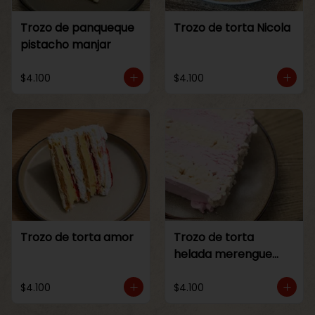
Trozo de panqueque
Trozo de torta Nicola
pistacho manjar
$4.100
$4.100
Trozo de torta amor
Trozo de torta
helada merengue
frambuesa
$4.100
$4.100