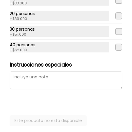
+
$33.000
20 personas
Repollito manjar
Repollitos de crema
+
$39.000
artesanal.
pastelera.
30 personas
+
$51.000
$550
$550
40 personas
+
$62.000
CAJITAS PARA TI O PARA REGALAR.
Instrucciones especiales
Este producto no esta disponible
Caja de galletas de
Cajita Lenguita de
Mantequila
Gato