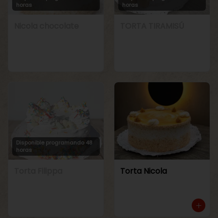
horas
horas
Nicola chocolate
TORTA TIRAMISÚ
Disponible programando 48
horas
Torta Filippa
Torta Nicola