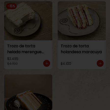
-
15
%
Trozo de torta
Trozo de torta
helada merengue
holandesa maracuya
lucuma
$3.485
$4.100
$4.100