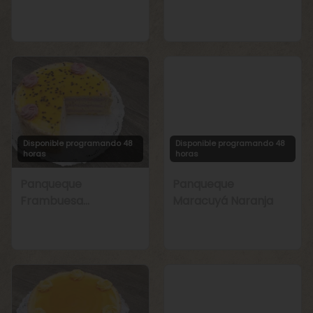
Manjar
Chirimoya Naranja
Disponible programando 48
Disponible programando 48
horas
horas
Panqueque
Panqueque
Frambuesa
Maracuyá Naranja
Maracuyá