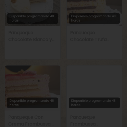
Disponible programando 48
Disponible programando 48
horas
horas
Panqueque
Panqueque
Chocolate Blanco y
Chocolate Trufa
Manjar
Maracuyá
Disponible programando 48
Disponible programando 48
horas
horas
Panqueque Con
Panqueque
Crema Frambuesa y
Frambuesa