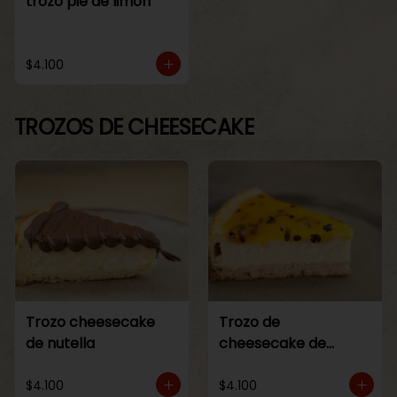
trozo pie de limon
$4.100
TROZOS DE CHEESECAKE
Trozo cheesecake
Trozo de
de nutella
cheesecake de
maracuya
$4.100
$4.100