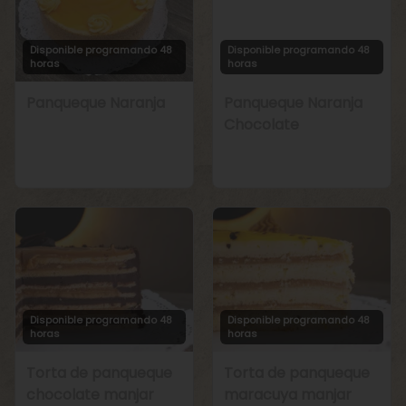
Disponible programando 48
Disponible programando 48
horas
horas
Panqueque Naranja
Panqueque Naranja
Chocolate
Disponible programando 48
Disponible programando 48
horas
horas
Torta de panqueque
Torta de panqueque
chocolate manjar
maracuya manjar