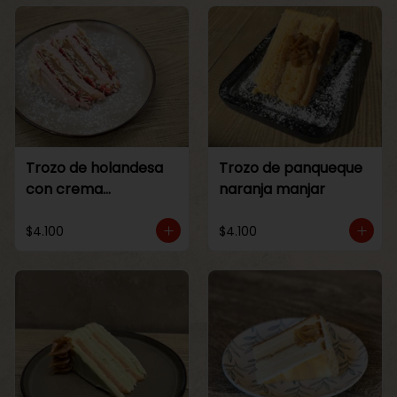
Trozo de holandesa
Trozo de panqueque
con crema
naranja manjar
Frambuesa
$4.100
$4.100