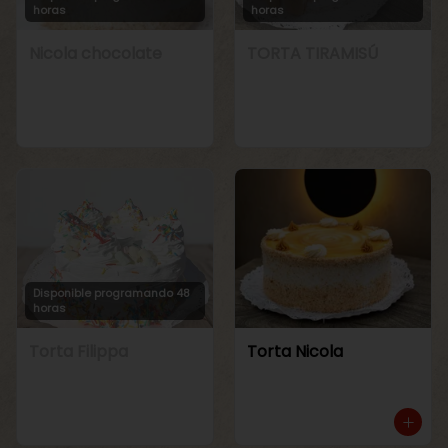
horas
horas
Nicola chocolate
TORTA TIRAMISÚ
Disponible programando 48
horas
Torta Filippa
Torta Nicola