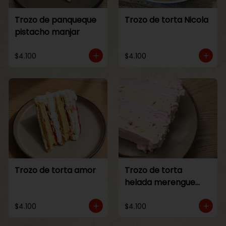
Trozo de panqueque
Trozo de torta Nicola
pistacho manjar
$4.100
$4.100
Trozo de torta amor
Trozo de torta
helada merengue
frambuesa
$4.100
$4.100