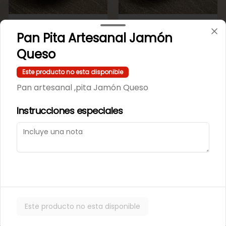
Repollito manjar
Repollitos de crema
Pan Pita Artesanal Jamón
artesanal.
pastelera.
Queso
$550
$550
Este producto no esta disponible
Pan artesanal ,pita Jamón Queso
CAJITAS PARA TI O PARA REGALAR.
Instrucciones especiales
Este producto no esta disponible
Caja de galletas de
Cajita Lenguita de
Mantequila
Gato