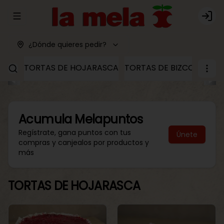
Abrir menu de navegación
Logi
¿Dónde quieres pedir?
TORTAS DE HOJARASCA
TORTAS DE BIZCOCHO
T
Acumula
Melapuntos
Regístrate, gana puntos con tus
Únete
compras y canjealos por productos y
más
TORTAS DE HOJARASCA