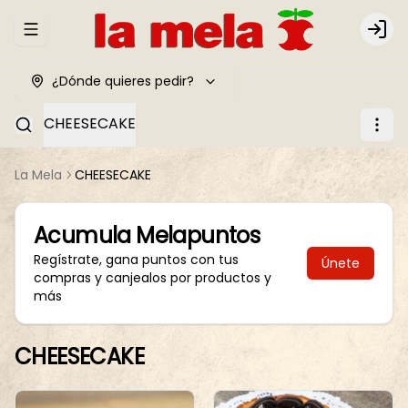
Abrir menu de navegación
Logi
¿Dónde quieres pedir?
CHEESECAKE
La Mela
CHEESECAKE
Acumula
Melapuntos
Regístrate, gana puntos con tus
Únete
compras y canjealos por productos y
más
CHEESECAKE