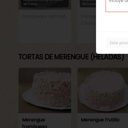
48 horas
48 horas
Panqueque Naranja
Panqueque Naranja
Chocolate
Este pro
TORTAS DE MERENGUE (HELADAS)
Merengue
Merengue frutilla
frambuesa