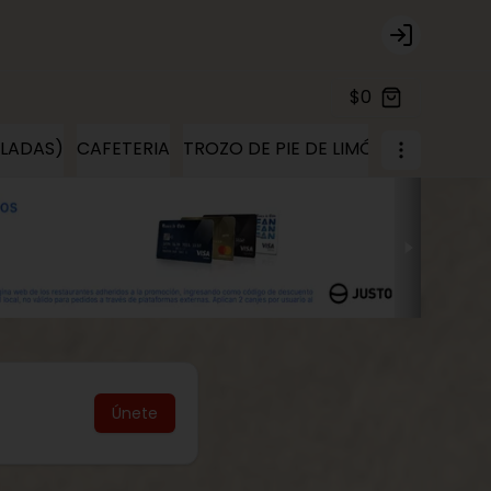
Login
$0
ELADAS)
CAFETERIA
TROZO DE PIE DE LIMÓN
TROZOS D
Únete