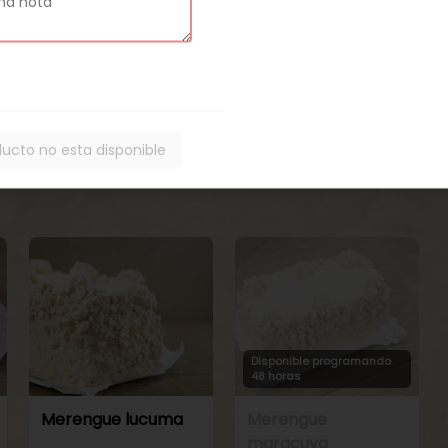
48 horas
48 horas
Torta de
Torta de
panqueque
panqueque
chocolate manjar
maracuya manjar
ducto no esta disponible
Disponible programando
48 horas
Merengue lucuma
Merengue
maracuya