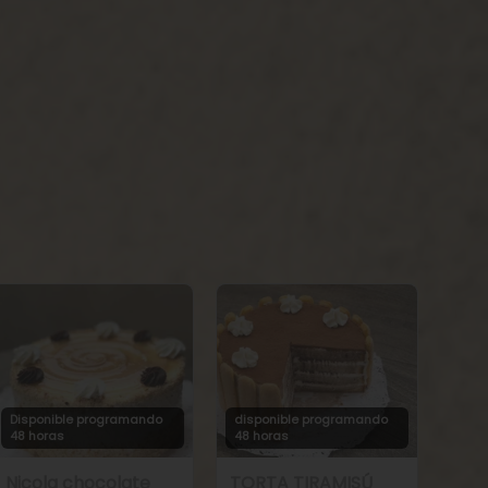
Disponible programando
disponible programando
48 horas
48 horas
Nicola chocolate
TORTA TIRAMISÚ