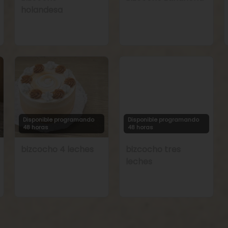
holandesa
Disponible programando
Disponible programando
48 horas
48 horas
bizcocho 4 leches
bizcocho tres
leches