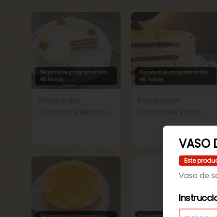
Disponible programando
Disponible programando
48 horas
48 horas
Panqueque
Panqueque
Chocolate Blanco y
Chocolate Trufa
Manjar
Maracuyá
VASO 
Este produ
Vaso de s
Instrucci
Disponible programando
Disponible programando