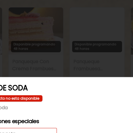
Disponible programando
Disponible programando
48 horas
48 horas
Panqueque Con
Panqueque
Crema Frambuesa
Frambuesa
y Manjar
Chirimoya Naranja
DE SODA
cto no esta disponible
oda
ones especiales
Disponible programando
Disponible programando