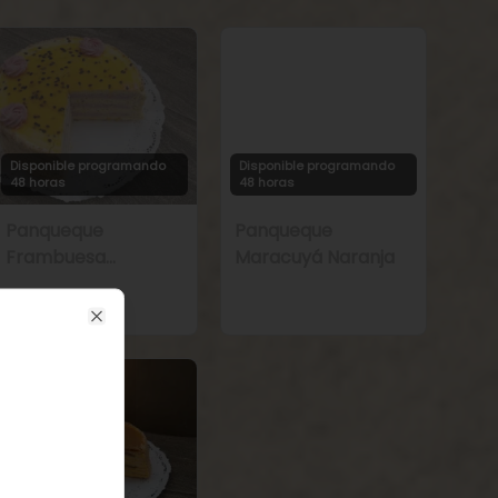
Disponible programando
Disponible programando
48 horas
48 horas
Panqueque
Panqueque
Frambuesa
Maracuyá Naranja
Maracuyá
Close