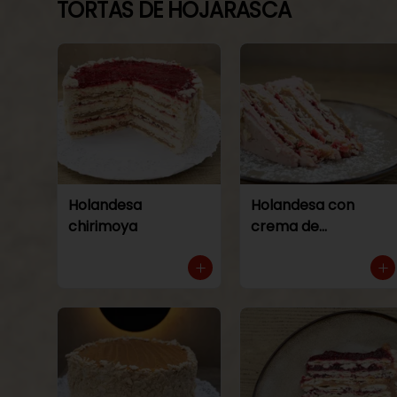
TORTAS DE HOJARASCA
Holandesa
Holandesa con
chirimoya
crema de
frambuesa