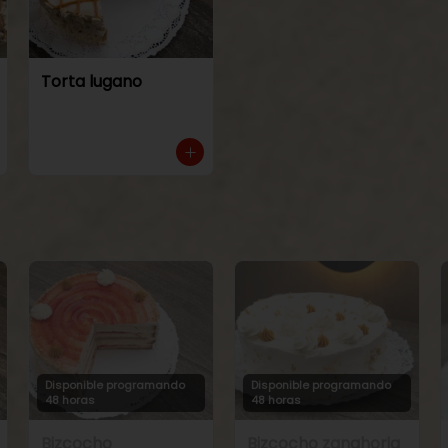
Torta lugano
Disponible programando
Disponible programando
48 horas
48 horas
Bizcocho
Bizcocho zanahoria