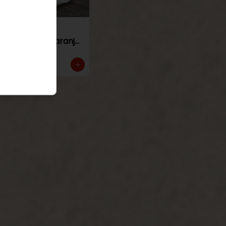
Torta de
panqueque naranja
manjar