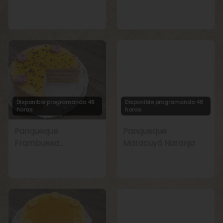
Manjar
Chirimoya Naranja
Disponible programando 48
Disponible programando 48
horas
horas
Panqueque
Panqueque
Frambuesa
Maracuyá Naranja
Maracuyá