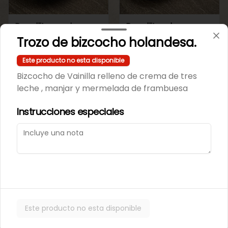
Repollito manjar
Repollitos de crema
artesanal.
pastelera.
Trozo de bizcocho holandesa.
Este producto no esta disponible
$550
$550
Bizcocho de Vainilla relleno de crema de tres
leche , manjar y mermelada de frambuesa
CAJITAS PARA TI O PARA REGALAR.
Instrucciones especiales
Este producto no esta disponible
Caja de galletas de
Cajita Lenguita de
Mantequila
Gato