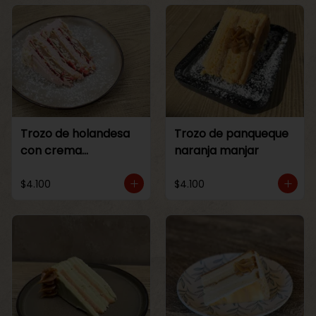
Trozo de holandesa
Trozo de panqueque
con crema
naranja manjar
Frambuesa
$4.100
$4.100