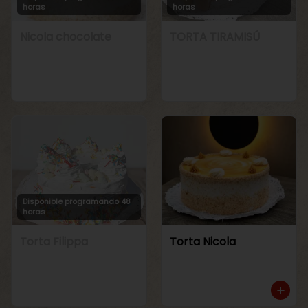
horas
horas
Nicola chocolate
TORTA TIRAMISÚ
Disponible programando 48
horas
Torta Filippa
Torta Nicola