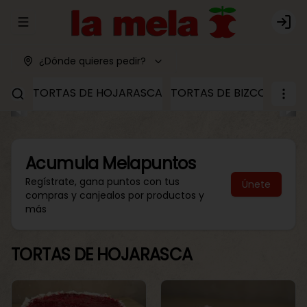
Abrir menu de navegación
Logi
¿Dónde quieres pedir?
TORTAS DE HOJARASCA
TORTAS DE BIZCOCHO
T
Acumula
Melapuntos
Regístrate, gana puntos con tus
Únete
compras y canjealos por productos y
más
TORTAS DE HOJARASCA