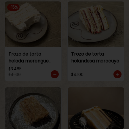
-
15
%
Trozo de torta
Trozo de torta
helada merengue
holandesa maracuya
lucuma
$3.485
$4.100
$4.100