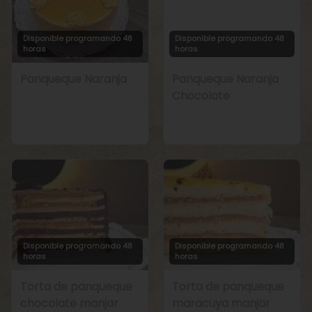
Disponible programando 48
Disponible programando 48
horas
horas
Panqueque Naranja
Panqueque Naranja
Chocolate
Disponible programando 48
Disponible programando 48
horas
horas
Torta de panqueque
Torta de panqueque
chocolate manjar
maracuya manjar