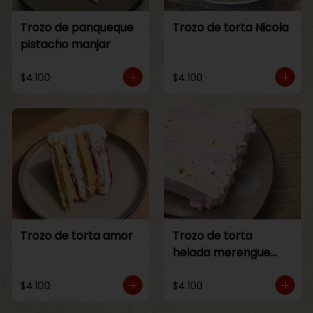
Trozo de panqueque
Trozo de torta Nicola
pistacho manjar
$4.100
$4.100
Trozo de torta amor
Trozo de torta
helada merengue
frambuesa
$4.100
$4.100