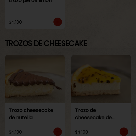
trozo pie de limon
$4.100
TROZOS DE CHEESECAKE
Trozo cheesecake
Trozo de
de nutella
cheesecake de
maracuya
$4.100
$4.100