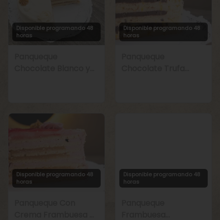
Disponible programando 48
Disponible programando 48
horas
horas
Panqueque
Panqueque
Chocolate Blanco y
Chocolate Trufa
Manjar
Maracuyá
Disponible programando 48
Disponible programando 48
horas
horas
Panqueque Con
Panqueque
Crema Frambuesa y
Frambuesa