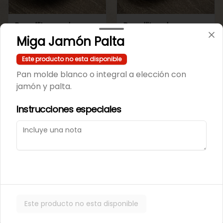
Repollito manjar
Repollitos de crema
artesanal.
pastelera.
Miga Jamón Palta
Este producto no esta disponible
$550
$550
Pan molde blanco o integral a elección con
jamón y palta.
CAJITAS PARA TI O PARA REGALAR.
Instrucciones especiales
Este producto no esta disponible
Caja de galletas de
Cajita Lenguita de
Mantequila
Gato