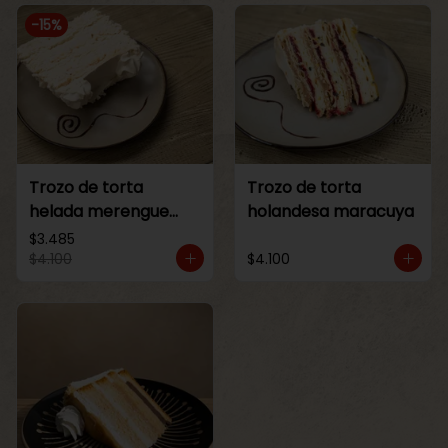
-
15
%
Trozo de torta
Trozo de torta
helada merengue
holandesa maracuya
lucuma
$3.485
$4.100
$4.100