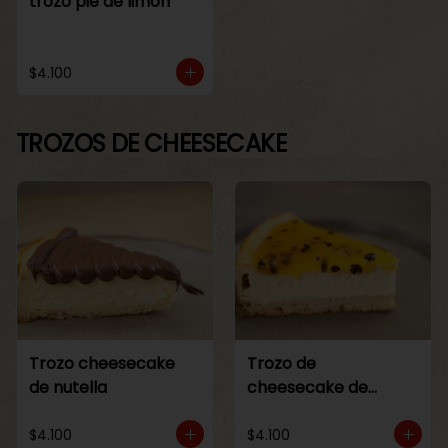
trozo pie de limon
$4.100
TROZOS DE CHEESECAKE
Trozo cheesecake
Trozo de
de nutella
cheesecake de
maracuya
$4.100
$4.100