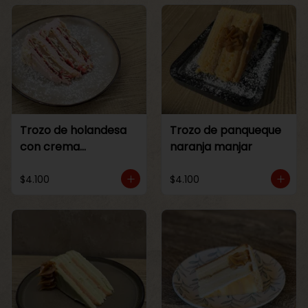
Trozo de holandesa
Trozo de panqueque
con crema
naranja manjar
Frambuesa
$4.100
$4.100