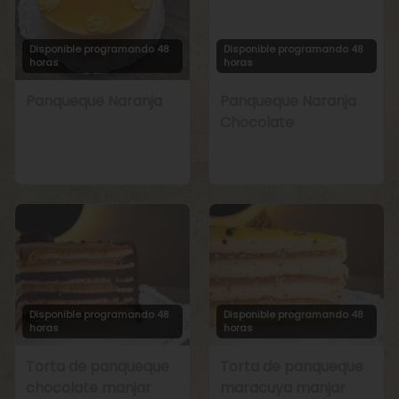
Disponible programando 48
Disponible programando 48
horas
horas
Panqueque Naranja
Panqueque Naranja
Chocolate
Disponible programando 48
Disponible programando 48
horas
horas
Torta de panqueque
Torta de panqueque
chocolate manjar
maracuya manjar