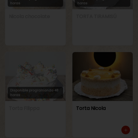
horas
horas
Nicola chocolate
TORTA TIRAMISÚ
Disponible programando 48
horas
Torta Filippa
Torta Nicola