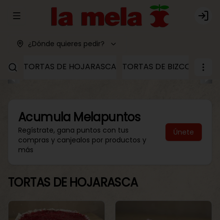
Abrir menu de navegación
Logi
¿Dónde quieres pedir?
TORTAS DE HOJARASCA
TORTAS DE BIZCOCHO
T
Acumula
Melapuntos
Regístrate, gana puntos con tus
Únete
compras y canjealos por productos y
más
TORTAS DE HOJARASCA