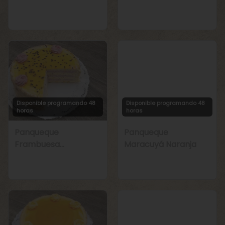
Manjar
Chirimoya Naranja
Disponible programando 48
Disponible programando 48
horas
horas
Panqueque
Panqueque
Frambuesa
Maracuyá Naranja
Maracuyá