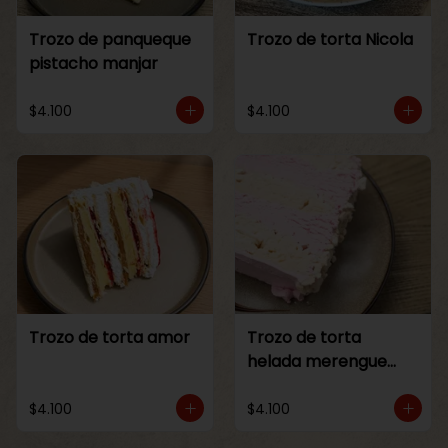
Trozo de panqueque
Trozo de torta Nicola
pistacho manjar
$4.100
$4.100
Trozo de torta amor
Trozo de torta
helada merengue
frambuesa
$4.100
$4.100