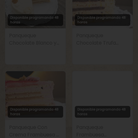
Disponible programando 48
Disponible programando 48
horas
horas
Panqueque
Panqueque
Chocolate Blanco y
Chocolate Trufa
Manjar
Maracuyá
Disponible programando 48
Disponible programando 48
horas
horas
Panqueque Con
Panqueque
Crema Frambuesa y
Frambuesa