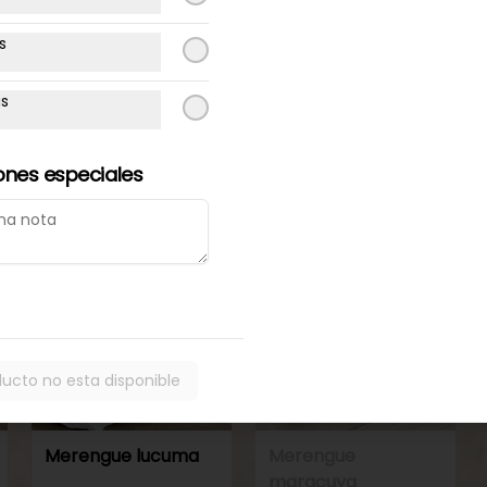
48 horas
48 horas
s
Torta de
Torta de
panqueque
panqueque
as
chocolate manjar
maracuya manjar
ones especiales
ducto no esta disponible
Disponible programando
48 horas
Merengue lucuma
Merengue
maracuya