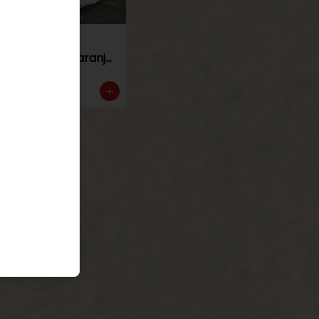
Torta de
panqueque naranja
manjar