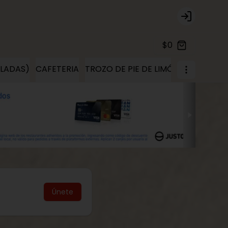
Login
$0
ELADAS)
CAFETERIA
TROZO DE PIE DE LIMÓN
TROZOS D
Únete