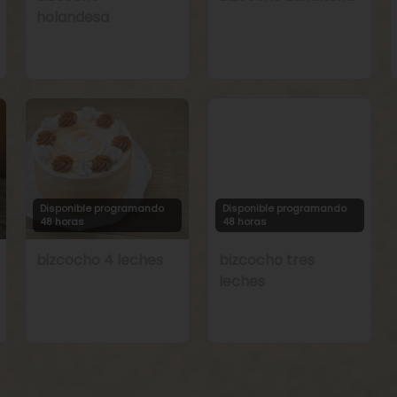
holandesa
Disponible programando
Disponible programando
48 horas
48 horas
bizcocho 4 leches
bizcocho tres
leches