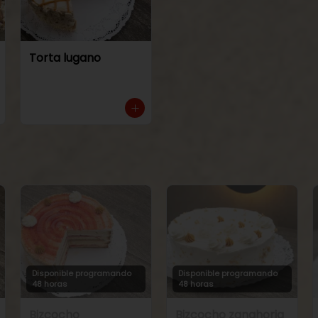
Torta lugano
Disponible programando
Disponible programando
48 horas
48 horas
Bizcocho
Bizcocho zanahoria