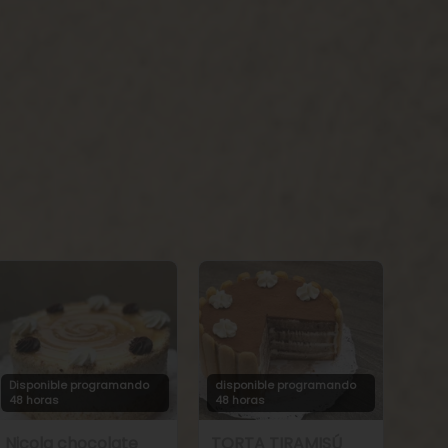
Disponible programando
disponible programando
48 horas
48 horas
Nicola chocolate
TORTA TIRAMISÚ