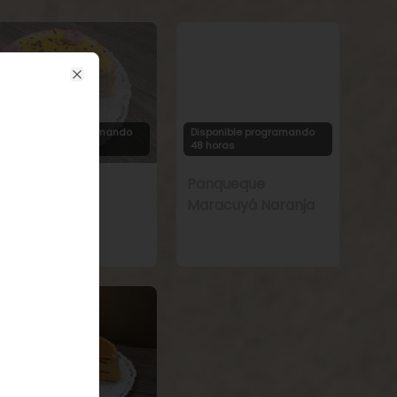
Close
Disponible programando
Disponible programando
48 horas
48 horas
Panqueque
Panqueque
Frambuesa
Maracuyá Naranja
Maracuyá