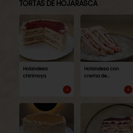
TORTAS DE HOJARASCA
Holandesa
Holandesa con
chirimoya
crema de
frambuesa