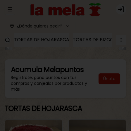
Abrir menu de navegación
Logi
¿Dónde quieres pedir?
TORTAS DE HOJARASCA
TORTAS DE BIZCOCHO
T
Acumula
Melapuntos
Regístrate, gana puntos con tus
Únete
compras y canjealos por productos y
más
TORTAS DE HOJARASCA