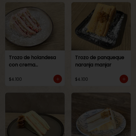
Trozo de holandesa
Trozo de panqueque
con crema
naranja manjar
Frambuesa
$4.100
$4.100