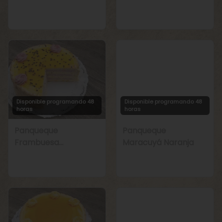
Manjar
Chirimoya Naranja
Disponible programando 48
Disponible programando 48
horas
horas
Panqueque
Panqueque
Frambuesa
Maracuyá Naranja
Maracuyá