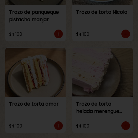
Trozo de panqueque
Trozo de torta Nicola
pistacho manjar
$4.100
$4.100
Trozo de torta amor
Trozo de torta
helada merengue
frambuesa
$4.100
$4.100