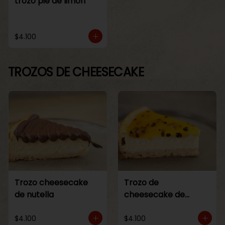
trozo pie de limon
$4.100
TROZOS DE CHEESECAKE
Trozo cheesecake
Trozo de
de nutella
cheesecake de
maracuya
$4.100
$4.100