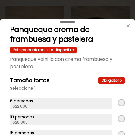
Panqueque crema de
frambuesa y pastelera
Este producto no esta disponible
Panqueque vainilla con crema frambuesa y
Mini Maicena
Mini maicena de
pastelera
Chocolate.
vainilla.
Tamaño tortas
Obligatorio
$550
$550
Seleccione 1
6 personas
+
$22.000
10 personas
+
$28.000
15 personas