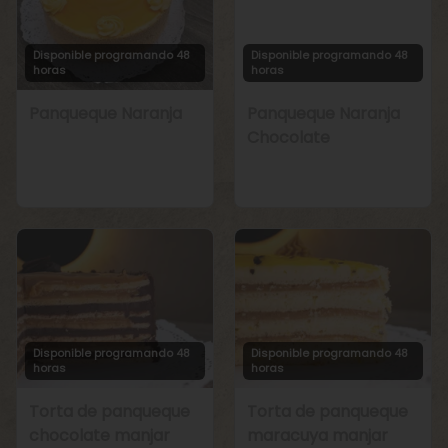
Disponible programando 48
Disponible programando 48
horas
horas
Panqueque Naranja
Panqueque Naranja
Chocolate
Disponible programando 48
Disponible programando 48
horas
horas
Torta de panqueque
Torta de panqueque
chocolate manjar
maracuya manjar