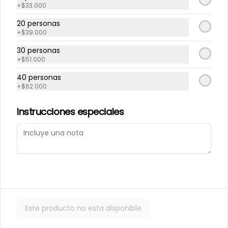
+
$33.000
20 personas
Repollito manjar
Repollitos de crema
+
$39.000
artesanal.
pastelera.
30 personas
+
$51.000
$550
$550
40 personas
+
$62.000
CAJITAS PARA TI O PARA REGALAR.
Instrucciones especiales
Este producto no esta disponible
Caja de galletas de
Cajita Lenguita de
Mantequila
Gato