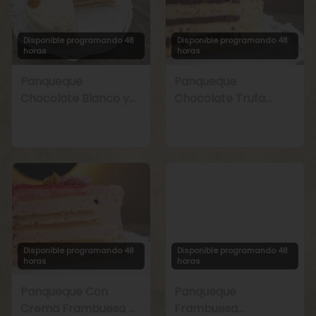
Disponible programando 48
Disponible programando 48
horas
horas
Panqueque
Panqueque
Chocolate Blanco y
Chocolate Trufa
Manjar
Maracuyá
Disponible programando 48
Disponible programando 48
horas
horas
Panqueque Con
Panqueque
Crema Frambuesa y
Frambuesa