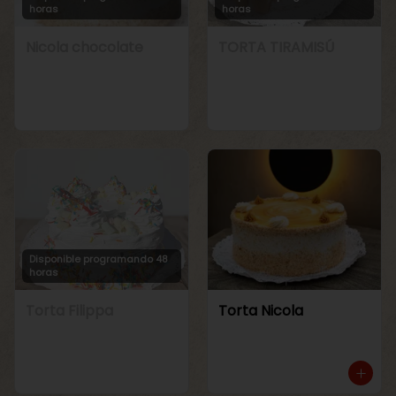
horas
horas
Nicola chocolate
TORTA TIRAMISÚ
Disponible programando 48
horas
Torta Filippa
Torta Nicola