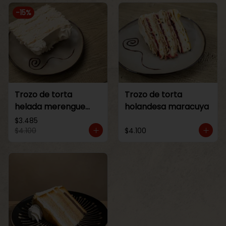
-
15
%
Trozo de torta
Trozo de torta
helada merengue
holandesa maracuya
lucuma
$3.485
$4.100
$4.100