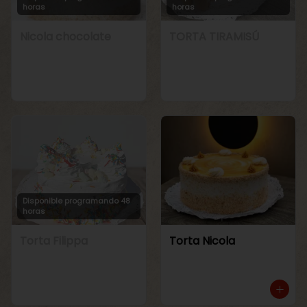
horas
horas
Nicola chocolate
TORTA TIRAMISÚ
Disponible programando 48
horas
Torta Filippa
Torta Nicola