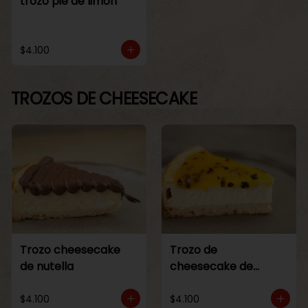
trozo pie de limon
$4.100
TROZOS DE CHEESECAKE
Trozo cheesecake
Trozo de
de nutella
cheesecake de
maracuya
$4.100
$4.100