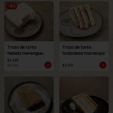
-
15
%
Trozo de torta
Trozo de torta
helada merengue
holandesa maracuya
lucuma
$3.485
$4.100
$4.100