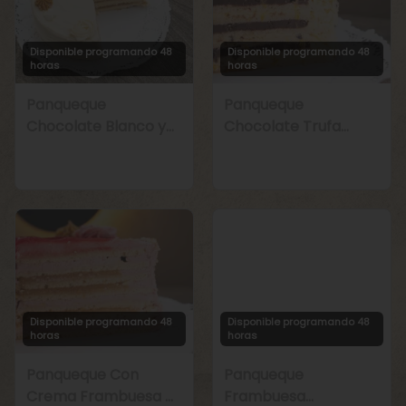
Disponible programando 48
Disponible programando 48
horas
horas
Panqueque
Panqueque
Chocolate Blanco y
Chocolate Trufa
Manjar
Maracuyá
Disponible programando 48
Disponible programando 48
horas
horas
Panqueque Con
Panqueque
Crema Frambuesa y
Frambuesa