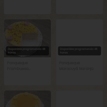
Manjar
Chirimoya Naranja
Disponible programando 48
Disponible programando 48
horas
horas
Panqueque
Panqueque
Frambuesa
Maracuyá Naranja
Maracuyá