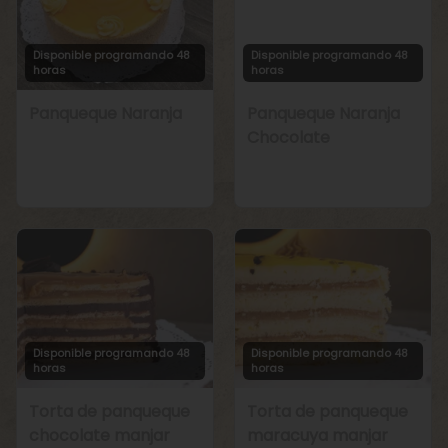
Disponible programando 48
Disponible programando 48
horas
horas
Panqueque Naranja
Panqueque Naranja
Chocolate
Disponible programando 48
Disponible programando 48
horas
horas
Torta de panqueque
Torta de panqueque
chocolate manjar
maracuya manjar