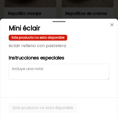
Repollito manjar
Repollitos de crema
artesanal.
pastelera.
Mini éclair
$550
$550
Este producto no esta disponible
éclair relleno con pastelera
CAJITAS PARA TI O PARA REGALAR.
Instrucciones especiales
Este producto no esta disponible
Caja de galletas de
Cajita Lenguita de
Mantequila
Gato