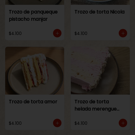
Trozo de panqueque
Trozo de torta Nicola
pistacho manjar
$4.100
$4.100
Trozo de torta amor
Trozo de torta
helada merengue
frambuesa
$4.100
$4.100