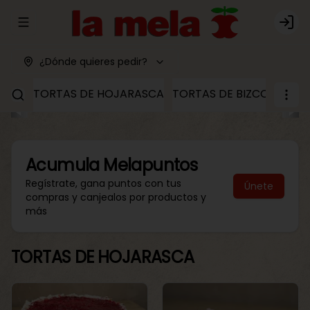
Abrir menu de navegación
Logi
¿Dónde quieres pedir?
TORTAS DE HOJARASCA
TORTAS DE BIZCOCHO
T
Acumula
Melapuntos
Regístrate, gana puntos con tus
Únete
compras y canjealos por productos y
más
TORTAS DE HOJARASCA