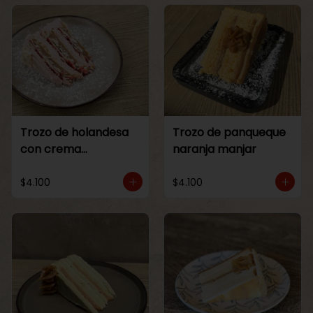
Trozo de holandesa
Trozo de panqueque
con crema
naranja manjar
Frambuesa
$4.100
$4.100