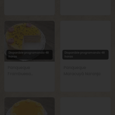
Manjar
Chirimoya Naranja
Disponible programando 48
Disponible programando 48
horas
horas
Panqueque
Panqueque
Frambuesa
Maracuyá Naranja
Maracuyá