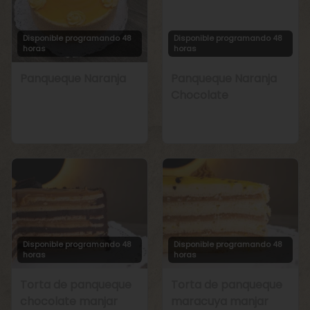
Disponible programando 48
Disponible programando 48
horas
horas
Panqueque Naranja
Panqueque Naranja
Chocolate
Disponible programando 48
Disponible programando 48
horas
horas
Torta de panqueque
Torta de panqueque
chocolate manjar
maracuya manjar