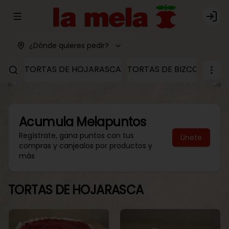
Abrir menu de navegación
Logi
¿Dónde quieres pedir?
TORTAS DE HOJARASCA
TORTAS DE BIZCOCHO
T
Acumula
Melapuntos
Regístrate, gana puntos con tus
Únete
compras y canjealos por productos y
más
TORTAS DE HOJARASCA