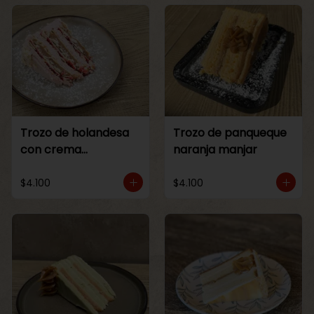
Trozo de holandesa
Trozo de panqueque
con crema
naranja manjar
Frambuesa
$4.100
$4.100