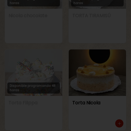
horas
horas
Nicola chocolate
TORTA TIRAMISÚ
Disponible programando 48
horas
Torta Filippa
Torta Nicola