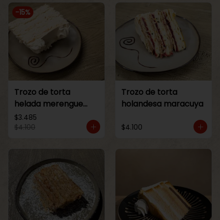
-
15
%
Trozo de torta
Trozo de torta
helada merengue
holandesa maracuya
lucuma
$3.485
$4.100
$4.100