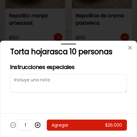
Repollito manjar
Repollitos de crema
artesanal.
pastelera.
$550
$550
Torta hojarasca 10 personas
CAJITAS PARA TI O PARA REGALAR.
Instrucciones especiales
Agregar
$26.000
Caja de galletas de
Cajita Lenguita de
Mantequila
Gato