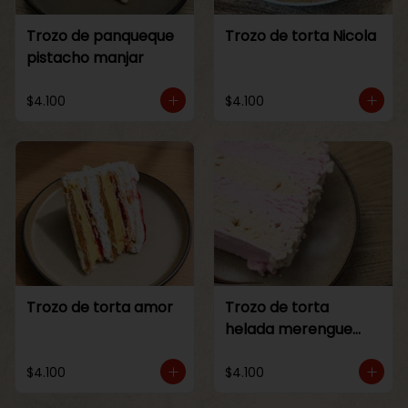
Trozo de panqueque
Trozo de torta Nicola
pistacho manjar
$4.100
$4.100
Trozo de torta amor
Trozo de torta
helada merengue
frambuesa
$4.100
$4.100