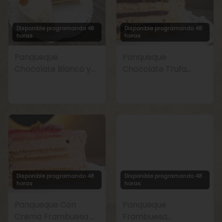
Disponible programando 48
Disponible programando 48
horas
horas
Panqueque
Panqueque
Chocolate Blanco y
Chocolate Trufa
Manjar
Maracuyá
Disponible programando 48
Disponible programando 48
horas
horas
Panqueque Con
Panqueque
Crema Frambuesa y
Frambuesa