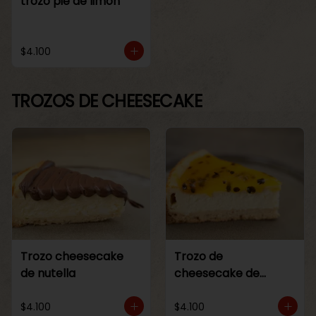
trozo pie de limon
$4.100
TROZOS DE CHEESECAKE
Trozo cheesecake
Trozo de
de nutella
cheesecake de
maracuya
$4.100
$4.100