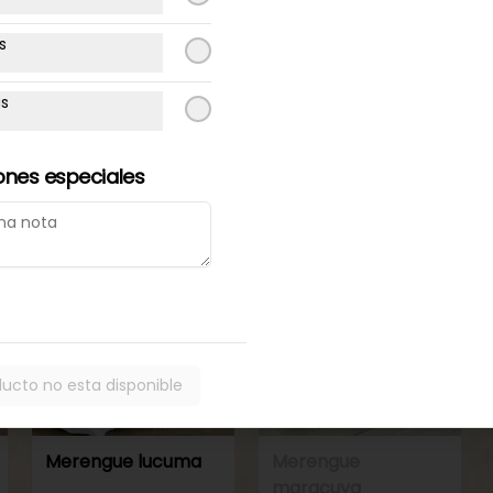
48 horas
48 horas
s
Torta de
Torta de
panqueque
panqueque
as
chocolate manjar
maracuya manjar
ones especiales
ducto no esta disponible
Disponible programando
48 horas
Merengue lucuma
Merengue
maracuya