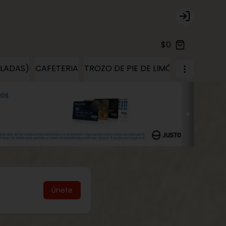
Login
$0
ELADAS)
CAFETERIA
TROZO DE PIE DE LIMÓN
TROZOS D
Únete