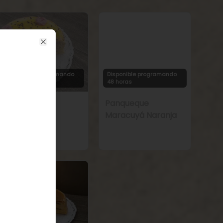
Close
Disponible programando
Disponible programando
48 horas
48 horas
Panqueque
Panqueque
Frambuesa
Maracuyá Naranja
Maracuyá