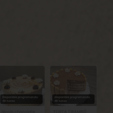
Disponible programando
disponible programando
48 horas
48 horas
Nicola chocolate
TORTA TIRAMISÚ