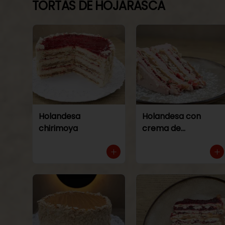
TORTAS DE HOJARASCA
Holandesa
Holandesa con
chirimoya
crema de
frambuesa