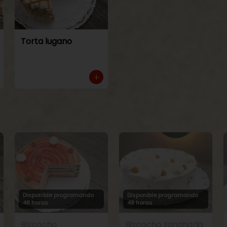
Torta lugano
Disponible programando
Disponible programando
48 horas
48 horas
Bizcocho
Bizcocho zanahoria