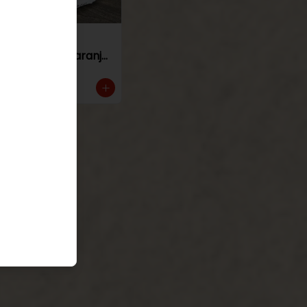
Torta de
panqueque naranja
manjar