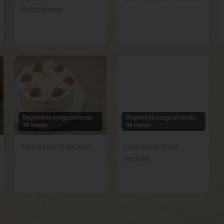
holandesa
Disponible programando
Disponible programando
48 horas
48 horas
bizcocho 4 leches
bizcocho tres
leches